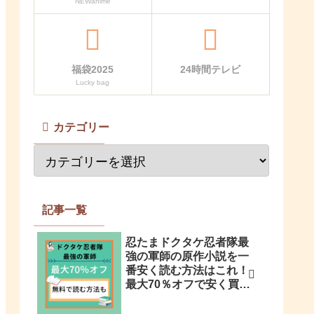
NEWanime
福袋2025
24時間テレビ
Lucky bag
カテゴリー
記事一覧
忍たまドクタケ忍者隊最
強の軍師の原作小説を一
番安く読む方法はこれ！
最大70％オフで安く買う
方法も解説