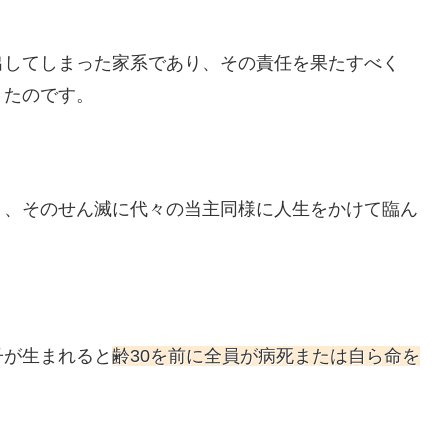
出してしまった家系であり、その責任を果たすべく
きたのです。
り、そのせん滅に代々の当主同様に人生をかけて臨ん
子が生まれると
齢30を前に全員が病死または自ら命を
。