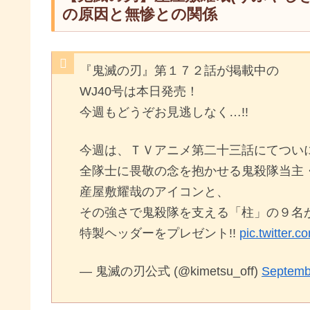
の原因と無惨との関係
『鬼滅の刃』第１７２話が掲載中の
WJ40号は本日発売！
今週もどうぞお見逃しなく…!!
今週は、ＴＶアニメ第二十三話にてつい
全隊士に畏敬の念を抱かせる鬼殺隊当主
産屋敷耀哉のアイコンと、
その強さで鬼殺隊を支える「柱」の９名
特製ヘッダーをプレゼント!!
pic.twitter.
— 鬼滅の刃公式 (@kimetsu_off)
Septemb