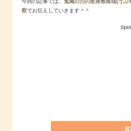
今回の記事では、
鬼滅の刃の産屋敷耀哉(うぶ
察
でお伝えしていきます＾＾
Spon
目