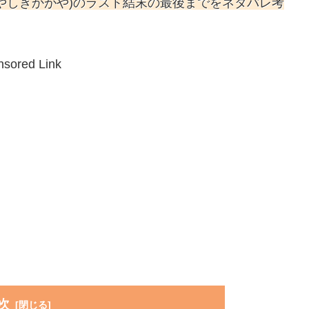
やしきかがや)のラスト結末の最後までをネタバレ考
sored Link
次