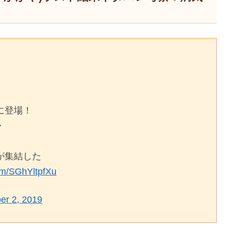
に登場！
・
が集結した
com/SGhYltpfXu
er 2, 2019