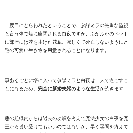
二度目にとらわれたということで、参謀ミラの厳重な監視
と言う体で塔に幽閉される白夜ですが、ふかふかのベット
に部屋には花を生けた花瓶、寂しくて死亡しないようにと
謎の可愛い生き物を用意されることになります。
事あるごとに塔に入って参謀ミラと白夜は二人で過ごすこ
とになるため、
完全に新婚夫婦のような生活
が続きます。
悪の組織内からは過去の功績を考えて魔法少女の白夜を魔
王から貰い受けてもいいのではないか、早く尋問を終えて