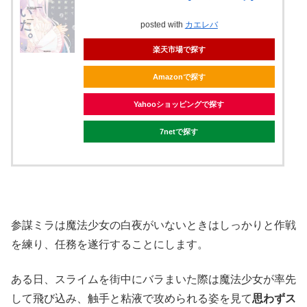
posted with
カエレバ
楽天市場で探す
Amazonで探す
Yahooショッピングで探す
7netで探す
参謀ミラは魔法少女の白夜がいないときはしっかりと作戦
を練り、任務を遂行することにします。
ある日、スライムを街中にバラまいた際は魔法少女が率先
して飛び込み、触手と粘液で攻められる姿を見て
思わずス