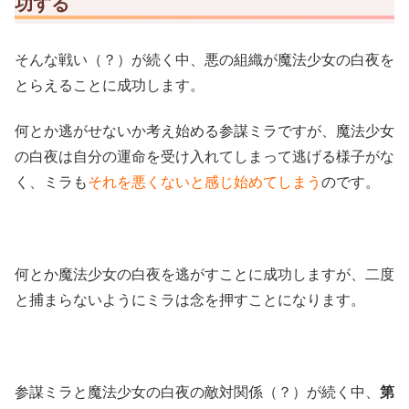
功する
そんな戦い（？）が続く中、悪の組織が魔法少女の白夜を
とらえることに成功します。
何とか逃がせないか考え始める参謀ミラですが、魔法少女
の白夜は自分の運命を受け入れてしまって逃げる様子がな
く、ミラも
それを悪くないと感じ始めてしまう
のです。
何とか魔法少女の白夜を逃がすことに成功しますが、二度
と捕まらないようにミラは念を押すことになります。
参謀ミラと魔法少女の白夜の敵対関係（？）が続く中、
第