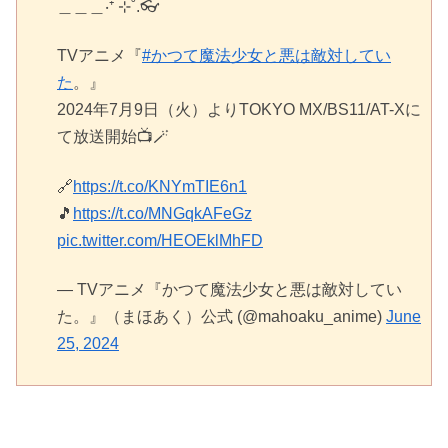
＿＿＿‧⁺ ⊹˚.👓
TVアニメ『
#かつて魔法少女と悪は敵対してい
た
。』
2024年7月9日（火）よりTOKYO MX/BS11/AT-Xに
て放送開始📺🪄
🔗
https://t.co/KNYmTIE6n1
🎵
https://t.co/MNGqkAFeGz
pic.twitter.com/HEOEklMhFD
— TVアニメ『かつて魔法少女と悪は敵対してい
た。』（まほあく）公式 (@mahoaku_anime)
June
25, 2024