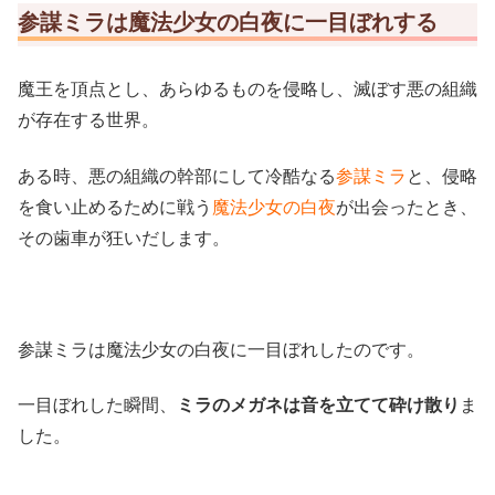
参謀ミラは魔法少女の白夜に一目ぼれする
魔王を頂点とし、あらゆるものを侵略し、滅ぼす悪の組織
が存在する世界。
ある時、悪の組織の幹部にして冷酷なる
参謀ミラ
と、侵略
を食い止めるために戦う
魔法少女の白夜
が出会ったとき、
その歯車が狂いだします。
参謀ミラは魔法少女の白夜に一目ぼれしたのです。
一目ぼれした瞬間、
ミラのメガネは音を立てて砕け散り
ま
した。