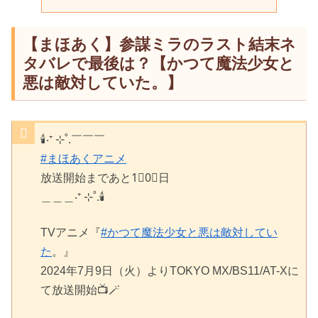
【まほあく】参謀ミラのラスト結末ネ
タバレで最後は？【かつて魔法少女と
悪は敵対していた。】
🕯️‧⁺ ⊹˚.￣￣￣
#まほあくアニメ
放送開始まであと1⃣0⃣日
＿＿＿‧⁺ ⊹˚.🕯️
TVアニメ『
#かつて魔法少女と悪は敵対してい
た
。』
2024年7月9日（火）よりTOKYO MX/BS11/AT-Xに
て放送開始📺🪄