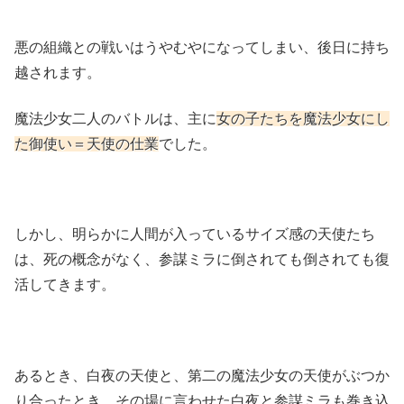
悪の組織との戦いはうやむやになってしまい、後日に持ち
越されます。
魔法少女二人のバトルは、主に
女の子たちを魔法少女にし
た御使い＝天使の仕業
でした。
しかし、明らかに人間が入っているサイズ感の天使たち
は、死の概念がなく、参謀ミラに倒されても倒されても復
活してきます。
あるとき、白夜の天使と、第二の魔法少女の天使がぶつか
り合ったとき、その場に言わせた白夜と参謀ミラも巻き込