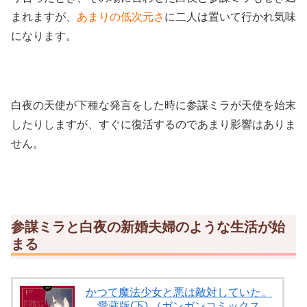
まれますが、
あまりの低次元さ
に二人は置いて行かれ気味
になります。
白夜の天使が下種な発言をした時に参謀ミラが天使を始末
したりしますが、すぐに復活するのであまり影響はありま
せん。
参謀ミラと白夜の新婚夫婦のような生活が始
まる
かつて魔法少女と悪は敵対していた。
愛蔵版(下) （ガンガンコミックス