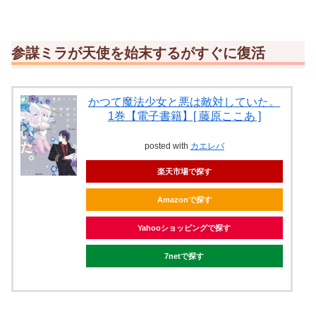
参謀ミラが天使を始末するがすぐに復活
かつて魔法少女と悪は敵対していた。
1巻【電子書籍】[ 藤原ここあ ]
posted with
カエレバ
楽天市場で探す
Amazonで探す
Yahooショッピングで探す
7netで探す