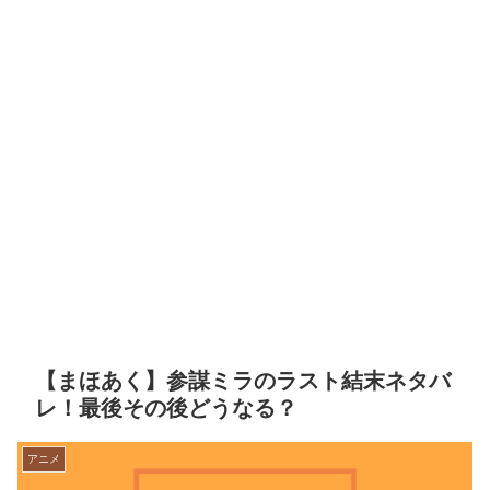
【まほあく】参謀ミラのラスト結末ネタバ
レ！最後その後どうなる？
アニメ