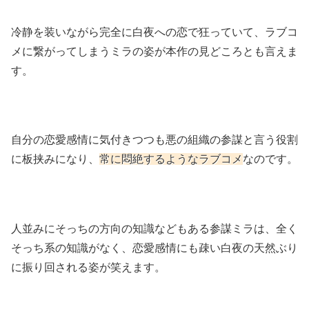
冷静を装いながら完全に白夜への恋で狂っていて、ラブコ
メに繋がってしまうミラの姿が本作の見どころとも言えま
す。
自分の恋愛感情に気付きつつも悪の組織の参謀と言う役割
に板挟みになり、
常に悶絶するようなラブコメ
なのです。
人並みにそっちの方向の知識などもある参謀ミラは、全く
そっち系の知識がなく、恋愛感情にも疎い白夜の天然ぶり
に振り回される姿が笑えます。