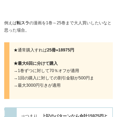
例えば
転スラ
の漫画を1巻～25巻まで大人買いしたいなと
思った場合。
★通常購入すれば
25冊=18975円
★最大6回に分けて購入
→1巻ずつに対して70％オフが適用
→1回の購入に対しての割引金額が500円ま
→最大3000円引きが適用
⇒つまり、
上記のパターンなら合計15975円と