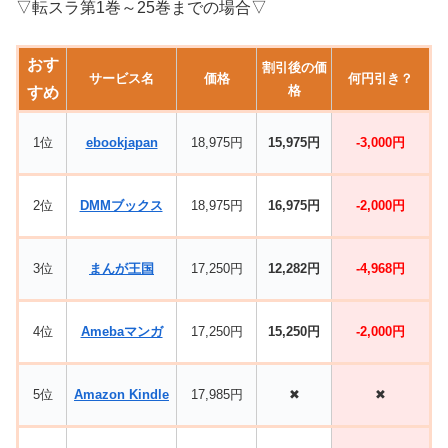
▽転スラ第1巻～25巻までの場合▽
おす
割引後の価
サービス名
価格
何円引き？
格
すめ
1位
ebookjapan
18,975円
15,975円
-3,000円
2位
DMMブックス
18,975円
16,975円
-2,000円
3位
まんが王国
17,250円
12,282円
-4,968円
4位
Amebaマンガ
17,250円
15,250円
-2,000円
5位
Amazon Kindle
17,985円
✖
✖