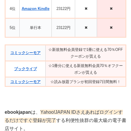
4位
Amazon Kindle
23122円
✖
✖
5位
単行本
23122円
✖
✖
☆新規無料会員登録で1冊に使える70％OFF
コミックシーモア
クーポンが貰える
☆1冊分に使える新規無料会員70％オフクー
ブックライブ
ポンが貰える
コミックシーモア
☆読み放題プランが初回登録7日間無料！
ebookjapan
は、
Yahoo!JAPAN IDさえあればログインす
るだけですぐ登録が完了
する利便性抜群の最大級の電子書
店サイト。