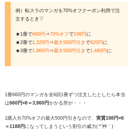
例）転スラのマンガを70%オフクーポン利用で注
文するとき▽
★1冊で
660円
⇒
70%オフ
で
198円
に
★2冊で
1,320円
⇒
最大500円引き
で
820円
に
★3冊で
1,980円
⇒
最大500円引き
で
1,480円
に
1冊660円のマンガを全6回1冊ずつ注文したとしたら本当
は
660円×6＝3,960円
かかる所が・・・
1購入分70%オフの最大500円引きなので、
実質198円×6
＝1188円
になってしまうという割引の威力( *´艸｀)