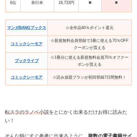
6位
単行本
18,733円
✖
✖
マンガBANGブックス
☆全作品40％ポイント還元
☆新規無料会員登録で1冊に使える70％OFF
コミックシーモア
クーポンが貰える
☆1冊分に使える新規無料会員70％オフクー
ブックライブ
ポンが貰える
コミックシーモア
☆読み放題プランが初回登録7日間無料！
転スラのラノベ小説
をとにかく出来るだけお得に読みた
い！
そんな時にすぐ参考に出来るように、
複数の電子書籍サイ