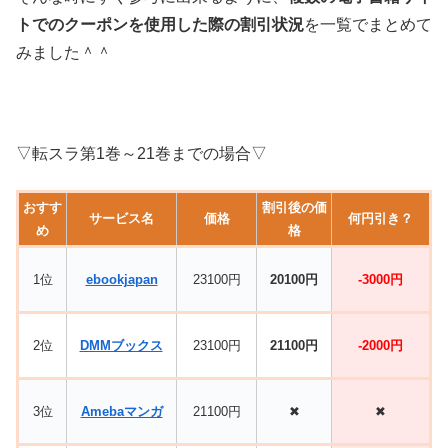
トでのクーポンを使用した際の割引状況
を一覧でまとめて
みました＾＾
▽転スラ第1巻～21巻までの場合▽
おすす
割引後の価
サービス名
価格
何円引き？
め
格
1位
ebookjapan
23100円
20100円
-3000円
2位
DMMブックス
23100円
21100円
-2000円
3位
Amebaマンガ
21100円
✖
✖