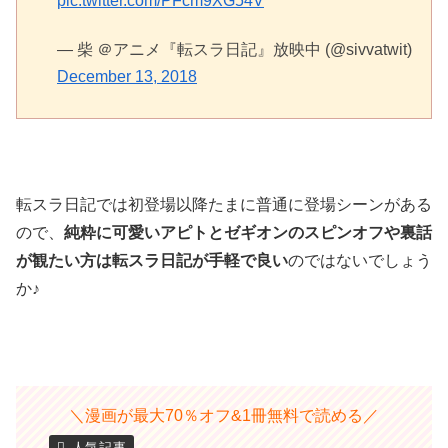
pic.twitter.com/PFcm9XG54V
— 柴 ＠アニメ『転スラ日記』放映中 (@sivvatwit)
December 13, 2018
転スラ日記では初登場以降たまに普通に登場シーンがある
ので、
純粋に可愛いアピトとゼギオンのスピンオフや裏話
が観たい方は転スラ日記が手軽で良い
のではないでしょう
か♪
＼漫画が最大70％オフ&1冊無料で読める／