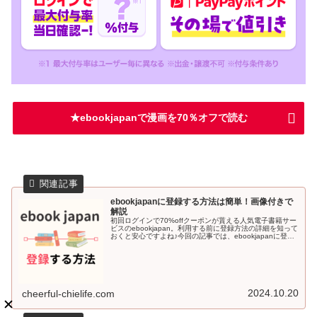
★ebookjapanで漫画を70％オフで読む
ebookjapanに登録する方法は簡単！画像付きで
解説
初回ログインで70%offクーポンが貰える人気電子書籍サー
ビスのebookjapan。利用する前に登録方法の詳細を知って
おくと安心ですよね♪今回の記事では、ebookjapanに登録
する方法を画像付きで解説していきます＾＾ebookjapa...
2024.10.20
cheerful-chielife.com