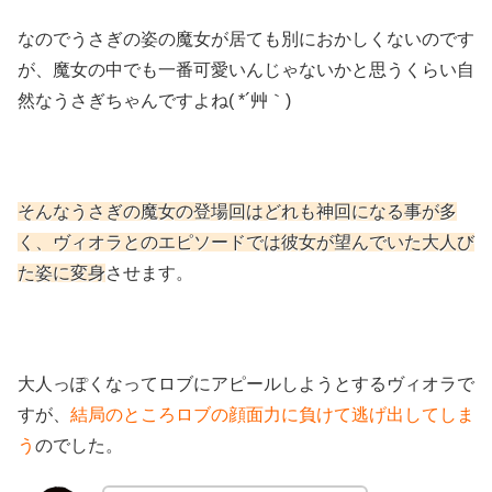
なのでうさぎの姿の魔女が居ても別におかしくないのです
が、魔女の中でも一番可愛いんじゃないかと思うくらい自
然なうさぎちゃんですよね( *´艸｀)
そんなうさぎの魔女の登場回はどれも神回になる事が多
く、ヴィオラとのエピソードでは彼女が望んでいた大人び
た姿に変身
させます。
大人っぽくなってロブにアピールしようとするヴィオラで
すが、
結局のところロブの顔面力に負けて逃げ出してしま
う
のでした。