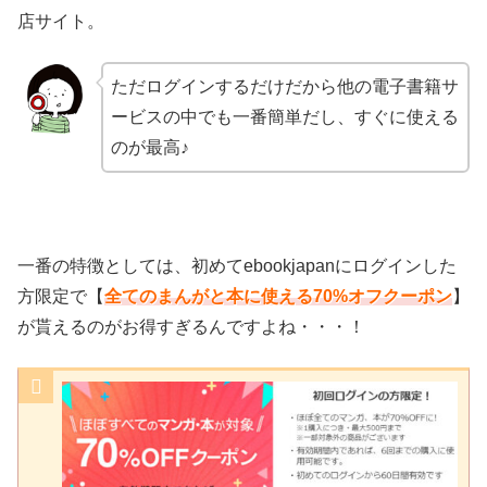
店サイト。
ただログインするだけだから他の電子書籍サ
ービスの中でも一番簡単だし、すぐに使える
のが最高♪
一番の特徴としては、初めてebookjapanにログインした
方限定で【
全てのまんがと本に使える70%オフクーポン
】
が貰えるのがお得すぎるんですよね・・・！