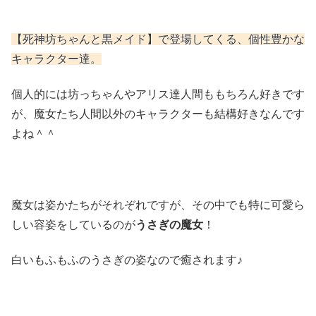
【死神坊ちゃんと黒メイド】で登場してくる、個性豊かな
キャラクター達。
個人的には坊っちゃんやアリス達人間ももちろん好きです
が、魔女たち人間以外のキャラクターも結構好きなんです
よね＾＾
魔女は姿かたちがそれぞれですが、その中でも特に可愛ら
しい容姿をしているのが
うさぎの魔女
！
白いもふもふのうさぎの姿なので癒されます♪