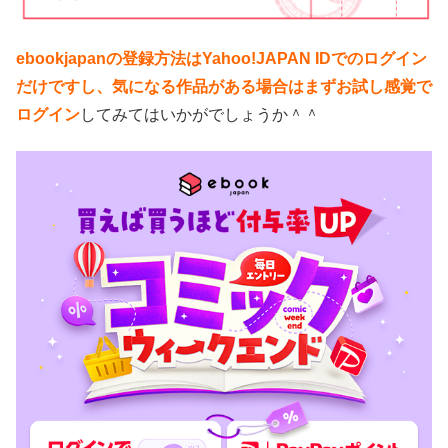
ebookjapanの登録方法はYahoo!JAPAN IDでのログイン
だけですし、気になる作品がある場合はまずお試し感覚で
ログイン
してみてはいかがでしょうか＾＾