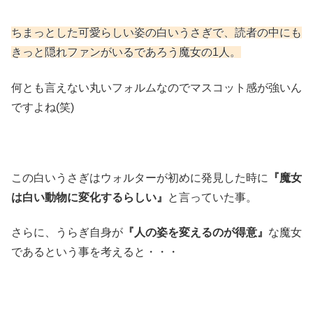
ちまっとした可愛らしい姿の白いうさぎで、読者の中にも
きっと隠れファンがいるであろう魔女の1人。
何とも言えない丸いフォルムなのでマスコット感が強いん
ですよね(笑)
この白いうさぎはウォルターが初めに発見した時に
『魔女
は白い動物に変化するらしい』
と言っていた事。
さらに、うらぎ自身が
『人の姿を変えるのが得意』
な魔女
であるという事を考えると・・・