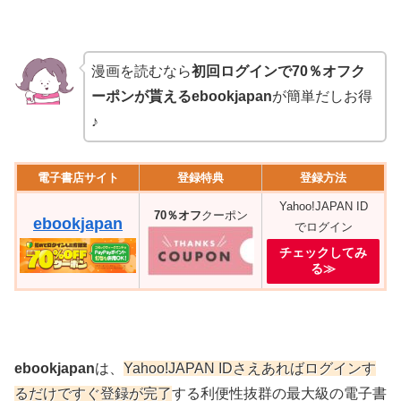
漫画を読むなら
初回ログインで70％オフク
ーポンが貰えるebookjapan
が簡単だしお得
♪
電子書店サイト
登録特典
登録方法
Yahoo!JAPAN ID
70％オフ
クーポン
ebookjapan
でログイン
チェックしてみ
る≫
ebookjapan
は、
Yahoo!JAPAN IDさえあればログインす
るだけですぐ登録が完了
する利便性抜群の最大級の電子書