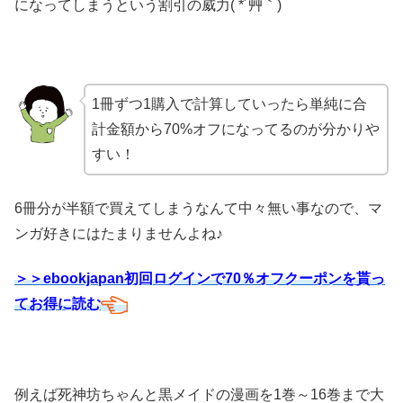
になってしまうという割引の威力( *´艸｀)
1冊ずつ1購入で計算していったら単純に合
計金額から70%オフになってるのが分かりや
すい！
6冊分が半額で買えてしまうなんて中々無い事なので、マ
ンガ好きにはたまりませんよね♪
＞＞ebookjapan初回ログインで70％オフクーポンを貰っ
てお得に読む
例えば死神坊ちゃんと黒メイドの漫画を1巻～16巻まで大