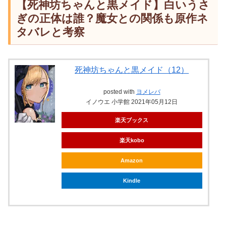
【死神坊ちゃんと黒メイド】白いうさ
ぎの正体は誰？魔女との関係も原作ネ
タバレと考察
死神坊ちゃんと黒メイド（12）
posted with
ヨメレバ
イノウエ 小学館 2021年05月12日
楽天ブックス
楽天kobo
Amazon
Kindle