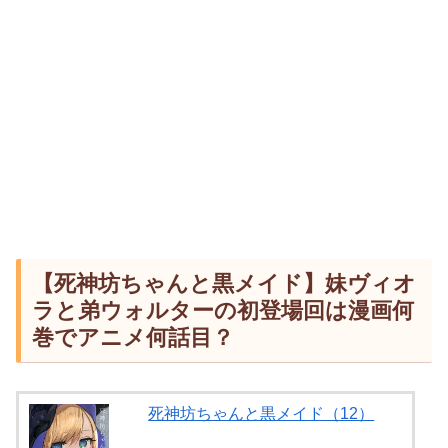
【死神坊ちゃんと黒メイド】妹ヴィオ
ラと弟ウォルターの初登場回は漫画何
巻でアニメ何話目？
死神坊ちゃんと黒メイド（12）