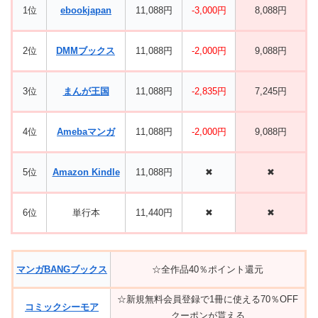
1位
ebookjapan
11,088円
-3,000円
8,088円
2位
DMMブックス
11,088円
-2,000円
9,088円
3位
まんが王国
11,088円
-2,835円
7,245円
4位
Amebaマンガ
11,088円
-2,000円
9,088円
5位
Amazon Kindle
11,088円
✖
✖
6位
単行本
11,440円
✖
✖
マンガBANGブックス
☆全作品40％ポイント還元
☆新規無料会員登録で1冊に使える70％OFF
コミックシーモア
クーポンが貰える