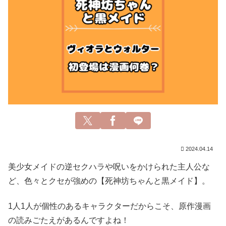
2024.04.14
美少女メイドの逆セクハラや呪いをかけられた主人公な
ど、色々とクセが強めの【死神坊ちゃんと黒メイド】。
1人1人が個性のあるキャラクターだからこそ、原作漫画
の読みごたえがあるんですよね！