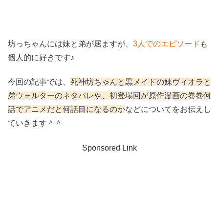
坊っちゃんには妹と弟が居ますが、
3人でのエピソード
も
個人的に好きです♪
今回の記事では、
死神坊ちゃんと黒メイドの妹ヴィオラと
弟ウォルターのネタバレや、初登場回が原作漫画の巻巻何
話でアニメだと何話目になるのか
などについてをお伝えし
ていきます＾＾
Sponsored Link