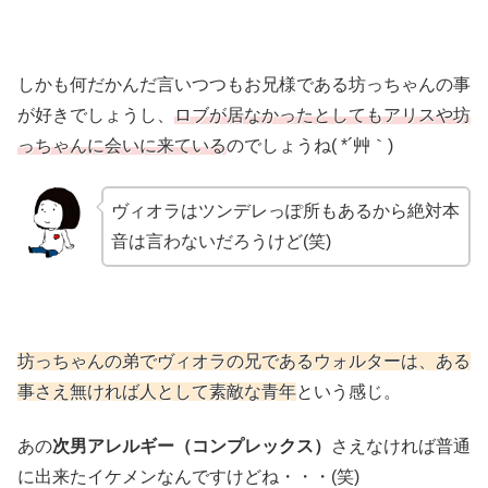
しかも何だかんだ言いつつもお兄様である坊っちゃんの事
が好きでしょうし、
ロブが居なかったとしてもアリスや坊
っちゃんに会いに来ている
のでしょうね( *´艸｀)
ヴィオラはツンデレっぽ所もあるから絶対本
音は言わないだろうけど(笑)
坊っちゃんの弟でヴィオラの兄であるウォルターは、ある
事さえ無ければ人として素敵な青年
という感じ。
あの
次男アレルギー（コンプレックス）
さえなければ普通
に出来たイケメンなんですけどね・・・(笑)