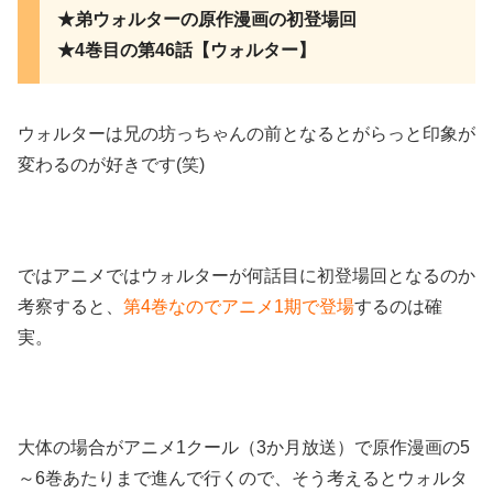
★弟ウォルターの原作漫画の初登場回
★4巻目の第46話【ウォルター】
ウォルターは兄の坊っちゃんの前となるとがらっと印象が
変わるのが好きです(笑)
ではアニメではウォルターが何話目に初登場回となるのか
考察すると、
第4巻なのでアニメ1期で登場
するのは確
実。
大体の場合がアニメ1クール（3か月放送）で原作漫画の5
～6巻あたりまで進んで行くので、そう考えるとウォルタ