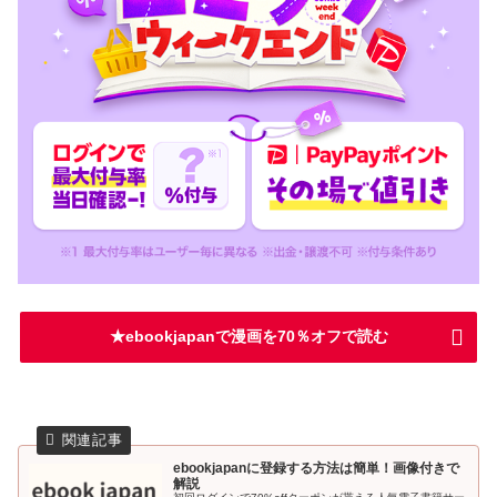
★ebookjapanで漫画を70％オフで読む
ebookjapanに登録する方法は簡単！画像付きで
解説