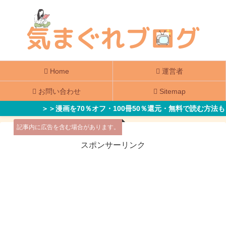
Home
運営者
お問い合わせ
Sitemap
＞＞漫画を70％オフ・100冊50％還元・無料で読む方法も
記事内に広告を含む場合があります。
スポンサーリンク