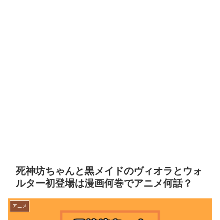
死神坊ちゃんと黒メイドのヴィオラとウォ
ルター初登場は漫画何巻でアニメ何話？
アニメ