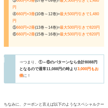
③
660円
×3冊
(07巻～09巻)=
最大500円引きで1,480
円
④
660円
×3冊
(10巻～12巻)=
最大500円引きで1,480
円
⑤
660円×2冊
(13巻～14巻)=
最大500円引きで820円
⑥
660円×2冊
(15巻～16巻)=
最大500円引きで820円
⇒つまり、
①～⑥のパターンなら合計8088円
となるので通常11,088円の時より
3,000円もお
得
に！
ちなみに、クーポンと言えば以下のようなスペシャルクー