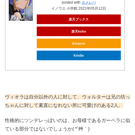
posted with
ヨメレバ
イノウエ 小学館 2021年05月12日
楽天ブックス
楽天kobo
Amazon
Kindle
ヴィオラは自分以外の人に対して、ウォルターは兄の坊っ
ちゃんに対して素直になれない所に可愛げのある2人。
性格的にツンデレっぽいのは、お母様であるガーベラに似
ている部分ではないでしょうか( *´艸｀)