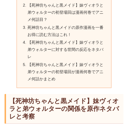
【死神坊ちゃんと黒メイド】妹ヴィオラと
弟ウォルターの初登場回は漫画何巻でアニ
メ何話目？
死神坊ちゃんと黒メイドの原作漫画を一番
お得に読む方法はこれ！
【死神坊ちゃんと黒メイド】妹ヴィオラと
弟ウォルターに対する世間の反応をネタバ
レ
【死神坊ちゃんと黒メイド】妹ヴィオラと
弟ウォルターの初登場回が漫画何巻でアニ
メ何話かまとめ
【死神坊ちゃんと黒メイド】妹ヴィオ
ラと弟ウォルターの関係を原作ネタバ
レと考察