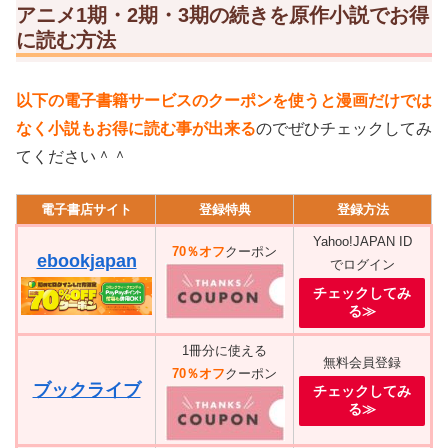
アニメ1期・2期・3期の続きを原作小説でお得
に読む方法
以下の電子書籍サービスのクーポンを使うと漫画だけでは
なく小説もお得に読む事が出来る
のでぜひチェックしてみ
てください＾＾
電子書店サイト
登録特典
登録方法
Yahoo!JAPAN ID
70％オフ
クーポン
ebookjapan
でログイン
チェックしてみ
る≫
1冊分に使える
無料会員登録
70％オフ
クーポン
ブックライブ
チェックしてみ
る≫