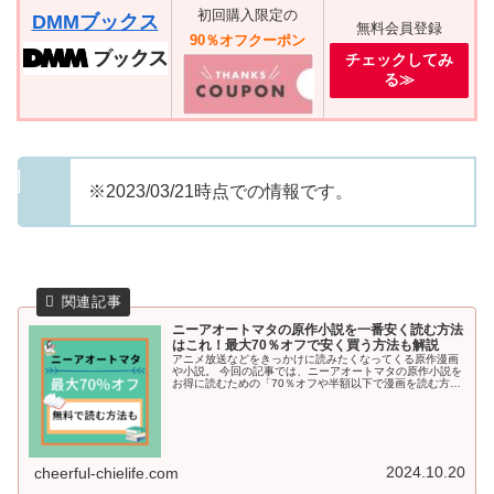
初回購入限定の
DMMブックス
無料会員登録
90％オフクーポン
チェックしてみ
る≫
※2023/03/21時点での情報です。
ニーアオートマタの原作小説を一番安く読む方法
はこれ！最大70％オフで安く買う方法も解説
アニメ放送などをきっかけに読みたくなってくる原作漫画
や小説。 今回の記事では、ニーアオートマタの原作小説を
お得に読むための「70％オフや半額以下で漫画を読む方
法」や「お得に読める方法」を詳しくご紹介していきます
＾＾
2024.10.20
cheerful-chielife.com