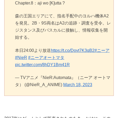
Chapter.8：aji wo [K]utta ?
森の王国エリアにて、指名手配中のヨルハ機体A2
を発見。2B・9S両名はA2の追跡・調査を受令。レ
ジスタンス及びパスカルに接触し、情報収集を開
始する。
本日24:00より放送
https://t.co/Dovt7K3qB2
#ニーア
#NieR
#ニーアオートマタ
pic.twitter.com/8hDY1Bm41R
— TVアニメ『NieR:Automata』（ニーア オートマ
タ） (@NieR_A_ANIME)
March 18, 2023