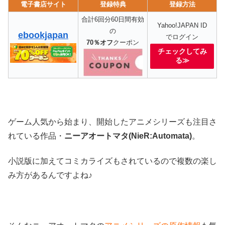
電子書店サイト
登録特典
登録方法
合計6回分60日間有効
Yahoo!JAPAN ID
の
ebookjapan
でログイン
70％オフ
クーポン
チェックしてみ
る≫
ゲーム人気から始まり、開始したアニメシリーズも注目さ
れている作品・
ニーアオートマタ(NieR:Automata)
。
小説版に加えてコミカライズもされているので複数の楽し
み方があるんですよね♪