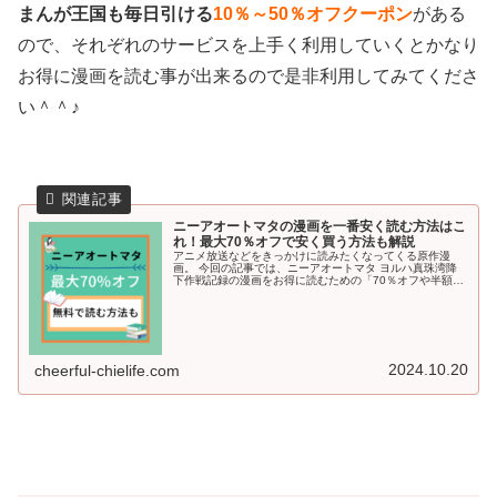
まんが王国も毎日引ける
10％～50％オフクーポン
がある
ので、それぞれのサービスを上手く利用していくとかなり
お得に漫画を読む事が出来るので是非利用してみてくださ
い＾＾♪
ニーアオートマタの漫画を一番安く読む方法はこ
れ！最大70％オフで安く買う方法も解説
アニメ放送などをきっかけに読みたくなってくる原作漫
画。 今回の記事では、ニーアオートマタ ヨルハ真珠湾降
下作戦記録の漫画をお得に読むための「70％オフや半額以
下で漫画を読む方法」や「無料で読める方法」も詳しくご
紹介していきます＾＾
2024.10.20
cheerful-chielife.com