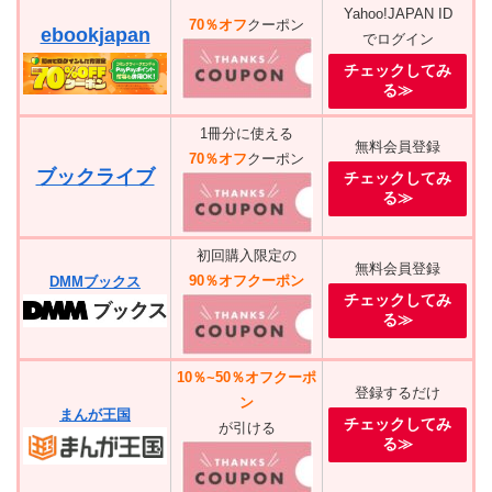
Yahoo!JAPAN ID
70％オフ
クーポン
ebookjapan
でログイン
チェックしてみ
る≫
1冊分に使える
無料会員登録
70％オフ
クーポン
ブックライブ
チェックしてみ
る≫
初回購入限定の
無料会員登録
90％オフクーポン
DMMブックス
チェックしてみ
る≫
10％~50％オフクーポ
登録するだけ
ン
まんが王国
チェックしてみ
が引ける
る≫