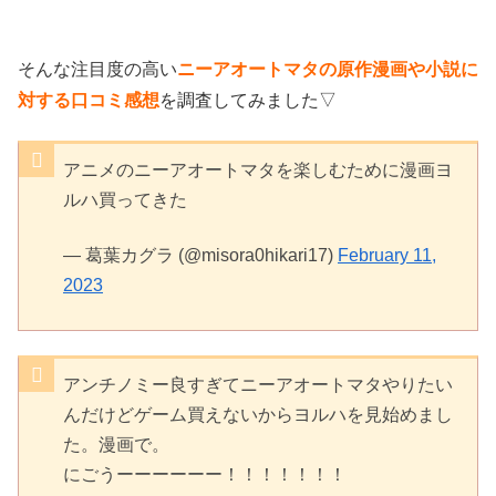
そんな注目度の高い
ニーアオートマタの原作漫画や小説に
対する口コミ感想
を調査してみました▽
アニメのニーアオートマタを楽しむために漫画ヨ
ルハ買ってきた
— 葛葉カグラ (@misora0hikari17)
February 11,
2023
アンチノミー良すぎてニーアオートマタやりたい
んだけどゲーム買えないからヨルハを見始めまし
た。漫画で。
にごうーーーーーー！！！！！！！