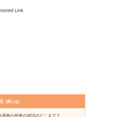
sored Link
次
作漫画の何巻の何話のどこまで？