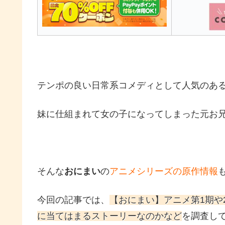
テンポの良い日常系コメディとして人気のあ
妹に仕組まれて女の子になってしまった元お兄
そんな
おにまい
の
アニメシリーズの原作情報
今回の記事では、
【おにまい】アニメ第1期や
に当てはまるストーリーなのかなど
を調査し