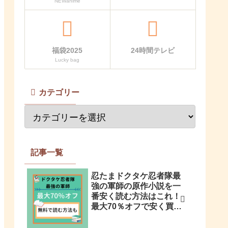
NEWanime
福袋2025
24時間テレビ
Lucky bag
カテゴリー
記事一覧
忍たまドクタケ忍者隊最
強の軍師の原作小説を一
番安く読む方法はこれ！
最大70％オフで安く買う
方法も解説