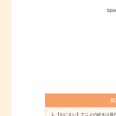
Spon
目
【おにまい】アニメの続きは原