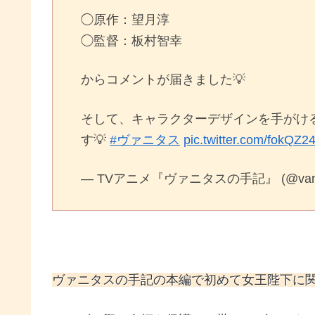
◯原作：望月淳
◯監督：板村智幸
からコメントが届きました💡
そして、キャラクターデザインを手がけ
す💡
#ヴァニタス
pic.twitter.com/fokQZ
— TVアニメ『ヴァニタスの手記』 (@vanit
ヴァニタスの手記の本編で初めて女王陛下に