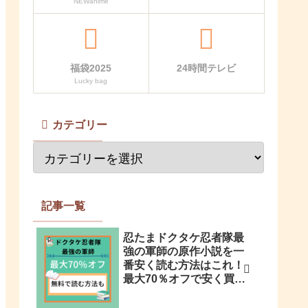
NEWanime
福袋2025
24時間テレビ
Lucky bag
カテゴリー
記事一覧
忍たまドクタケ忍者隊最
強の軍師の原作小説を一
番安く読む方法はこれ！
最大70％オフで安く買う
方法も解説