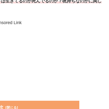
下は生きてるのか死んでるのか？呪持ちなのかに関し
＾
sored Link
次