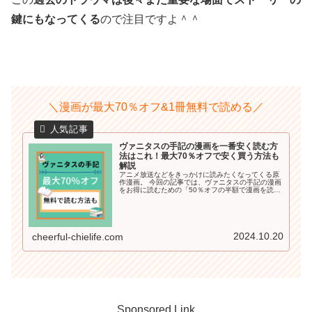
鍵にもなってくる
ので注目ですよ＾＾
＼漫画が最大70％オフ&1冊無料で読める／
ヴァニタスの手記の漫画を一番安く読む方
法はこれ！最大70％オフで安く買う方法も
解説
アニメ放送などをきっかけに読みたくなってくる原
作漫画。 今回の記事では、ヴァニタスの手記の漫画
をお得に読むための「50％オフの半額で漫画を読む
方法」や「無料で読める方法」も詳しくご紹介して
いきます＾＾ 普通に単行本を買うよりかなり割引に
なるので要チェックですよ♪
2024.10.20
cheerful-chielife.com
Sponsored Link