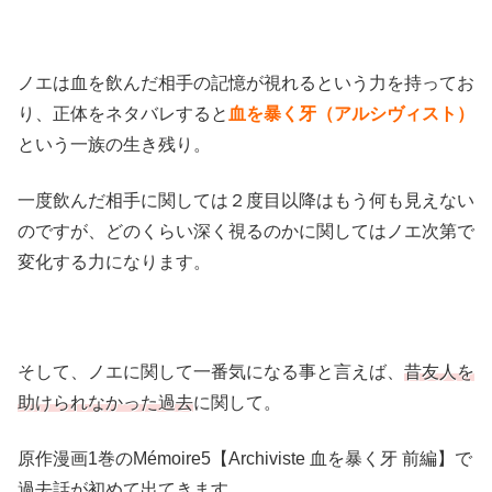
ノエは血を飲んだ相手の記憶が視れるという力を持ってお
り、正体をネタバレすると
血を暴く牙（アルシヴィスト）
という一族の生き残り。
一度飲んだ相手に関しては２度目以降はもう何も見えない
のですが、どのくらい深く視るのかに関してはノエ次第で
変化する力になります。
そして、ノエに関して一番気になる事と言えば、
昔友人を
助けられなかった過去
に関して。
原作漫画1巻のMémoire5【Archiviste 血を暴く牙 前編】で
過去話が初めて出てきます。