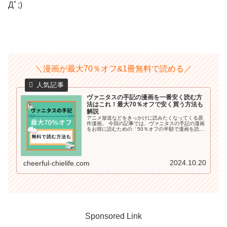
Дﾟ;)
＼漫画が最大70％オフ&1冊無料で読める／
ヴァニタスの手記の漫画を一番安く読む方
法はこれ！最大70％オフで安く買う方法も
解説
アニメ放送などをきっかけに読みたくなってくる原
作漫画。 今回の記事では、ヴァニタスの手記の漫画
をお得に読むための「50％オフの半額で漫画を読む
方法」や「無料で読める方法」も詳しくご紹介して
いきます＾＾ 普通に単行本を買うよりかなり割引に
なるので要チェックですよ♪
2024.10.20
cheerful-chielife.com
Sponsored Link