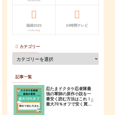
NEWanime
福袋2025
24時間テレビ
Lucky bag
カテゴリー
記事一覧
忍たまドクタケ忍者隊最
強の軍師の原作小説を一
番安く読む方法はこれ！
最大70％オフで安く買う
方法も解説