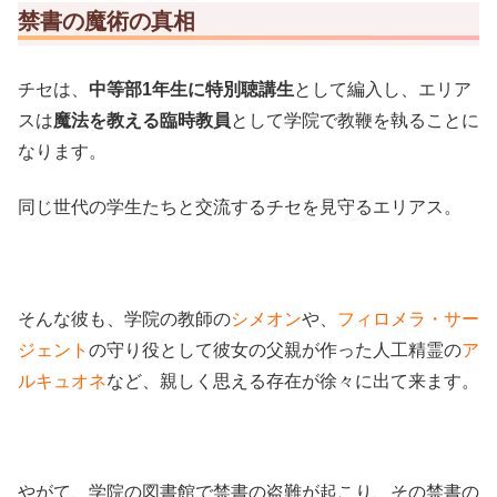
禁書の魔術の真相
チセは、
中等部1年生に特別聴講生
として編入し、エリア
スは
魔法を教える臨時教員
として学院で教鞭を執ることに
なります。
同じ世代の学生たちと交流するチセを見守るエリアス。
そんな彼も、学院の教師の
シメオン
や、
フィロメラ・サー
ジェント
の守り役として彼女の父親が作った人工精霊の
ア
ルキュオネ
など、親しく思える存在が徐々に出て来ます。
やがて、学院の図書館で禁書の盗難が起こり、その禁書の