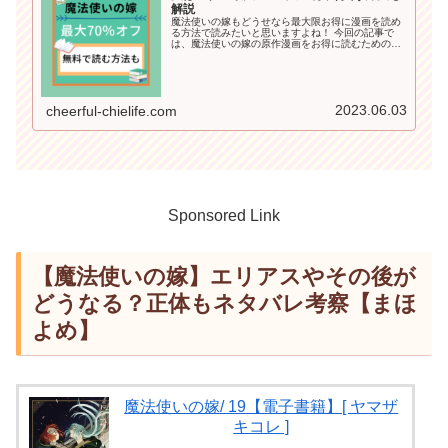
解説
魔法使いの嫁もどうせなら最大限お得に漫画を読め
る方法で読みたいと思いますよね！ 今回の記事で
は、魔法使いの嫁の原作漫画をお得に読むための
「70％オフや半額以下で漫画を読む方法」や「無料
で読める方法」も詳しくご紹介していきます＾＾
2023.06.03
cheerful-chielife.com
Sponsored Link
【魔法使いの嫁】エリアスやその後が
どうなる？正体もネタバレ考察【まほ
よめ】
魔法使いの嫁/ 19【電子書籍】[ ヤマザ
キコレ ]