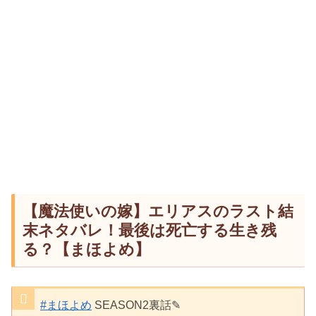
【魔法使いの嫁】エリアスのラスト結
末ネタバレ！最後は死亡する生き残
る？【まほよめ】
#まほよめ
SEASON2裏話✎