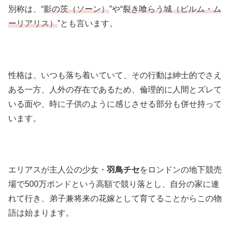
別称は、“
影の茨（ソーン）
”や“
裂き喰らう城（ピルム・ム
ーリアリス）
”とも言います。
性格は、いつも落ち着いていて、その行動は紳士的でさえ
ある一方、人外の存在であるため、倫理的に人間とズレて
いる面や、時に子供のように感じさせる部分も併せ持って
います。
エリアスが主人公の少女・
羽鳥チセ
をロンドンの地下競売
場で500万ポンドという高額で競り落とし、自分の家に連
れて行き、弟子兼将来の花嫁として育てることからこの物
語は始まります。