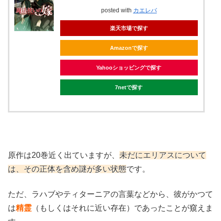
posted with
カエレバ
楽天市場で探す
Amazonで探す
Yahooショッピングで探す
7netで探す
原作は20巻近く出ていますが、
未だにエリアスについて
は、その正体を含め謎が多い状態
です。
ただ、ラハブやティターニアの言葉などから、彼がかつて
は
精霊
（もしくはそれに近い存在）であったことが窺えま