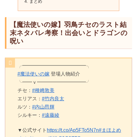
まとめ
【魔法使いの嫁】羽鳥チセのラスト結
末ネタバレ考察！出会いとドラゴンの
呪い
╭━━━━━━━━━━━━━╮
#魔法使いの嫁
登場人物紹介
╰━━ｖ━━━━━━━━━━╯
チセ：
#種﨑敦美
エリアス：
#竹内良太
ルツ：
#内山昂輝
シルキー：
#遠藤綾
▼公式サイト
https://t.co/Ap5FTo5N7n
#まほよめ