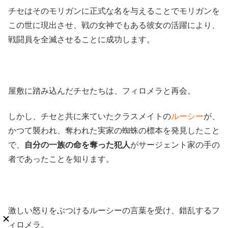
チセはそのモリガンに正式な名を与えることでモリガンを
この世に現出させ、戦の女神でもある彼女の活躍により、
戦闘員を全滅させることに成功します。
屋敷に踏み込んだチセたちは、フィロメラと再会。
しかし、チセと共に来ていたクラスメイトの
ルーシー
が、
かつて襲われ、奪われた実家の蜘蛛の標本を発見したこと
で、
自分の一族の命を奪った犯人
がサージェント家の手の
者であったことを知ります。
激しい怒りをぶつけるルーシーの言葉を受け、錯乱するフ
ィロメラ。