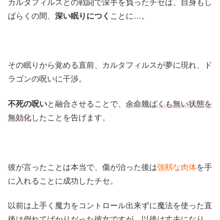
カルタフィルスとの戦闘で深手を負ったチセは、自身もし
ばらくの間、
深い眠りにつく
ことに…。
その眠りから覚める直前、カルタフィルスが夢に現れ、ド
ラゴンの呪いに干渉。
不死の呪い
と融合させることで、
余命幾ばくも無い状態を
無効化
したことを告げます。
彼が言ったことは本当で、傷が治った後は
強靱な肉体
を手
に入れることに成功したチセ。
以前は上手く魔力をコントロール出来ずに魔法を使った直
後は倒れてばかりだった彼女ですが、以後は丈夫になり、