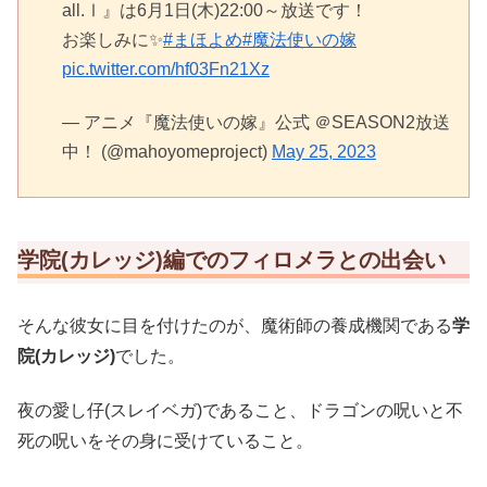
all.Ⅰ』は6月1日(木)22:00～放送です！
お楽しみに✨
#まほよめ
#魔法使いの嫁
pic.twitter.com/hf03Fn21Xz
— アニメ『魔法使いの嫁』公式 ＠SEASON2放送
中！ (@mahoyomeproject)
May 25, 2023
学院(カレッジ)編でのフィロメラとの出会い
そんな彼女に目を付けたのが、魔術師の養成機関である
学
院(カレッジ)
でした。
夜の愛し仔(スレイベガ)であること、ドラゴンの呪いと不
死の呪いをその身に受けていること。