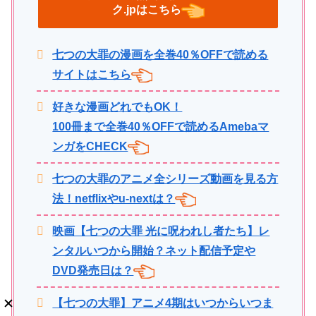
ク.jpはこちら
七つの大罪の漫画を全巻40％OFFで読める
サイトはこちら
好きな漫画どれでもOK！
100冊まで全巻40％OFFで読めるAmebaマ
ンガをCHECK
七つの大罪のアニメ全シリーズ動画を見る方
法！netflixやu-nextは？
映画【七つの大罪 光に呪われし者たち】レ
ンタルいつから開始？ネット配信予定や
DVD発売日は？
【七つの大罪】アニメ4期はいつからいつま