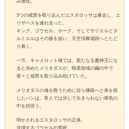
み激化。
3つの戒禁を取り込んだエスタロッサは暴走し、エ
リザベスを連れ去った。
キング、ゴウセル、ホーク、そしてサリエルとタ
ルミエルはその後を追い、天空演舞場跡へとたど
り着く。
一方、キャメロット城では、新たなる魔神王にな
ると決めたメリオダスが、暗黒領域の繭の中で
着々と戒禁を取り込み続けていた。
メリオダスの魂を救うために自ら煉獄へと身を投
じたバンは、常人では決して生きられない瘴気の
中を彷徨う。
明かされるエスタロッサの正体。
決壊するゴウセルの禁呪。