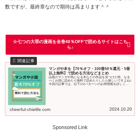
数ですが、最終章なので期待は高まります＾＾
☆七つの大罪の漫画を全巻40％OFFで読めるサイトはこち
ら♪
マンガや本を【70％オフ・100冊50％還元・5冊
以上無料】で読める方法などまとめ
話題のマンガや気になる本などの作品を見つけた時、なる
べくお得に読めたり無料で読めたりしたら嬉しいですよね♪
今回の記事では、以下の2パターンのお得情報を詳しくご
紹介していきます＾＾ 70％オフや半額以下、無料でマンガ
や本を読む方法 最大5～6冊分のマンガを無料で読める方法
2024.10.20
cheerful-chielife.com
Sponsored Link