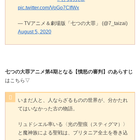
pic.twitter.com/VoGo7CIfWx
— TVアニメ＆劇場版「七つの大罪」 (@7_taizai)
August 5, 2020
七つの大罪アニメ第4期となる【憤怒の審判】のあらすじ
はこちら▽
いまだ人と、人ならざるものの世界が、分かたれ
てはいなかった古の物語。
リュドシエル率いる〈光の聖痕（スティグマ）〉
と魔神族による聖戦は、ブリタニア全土を巻き込