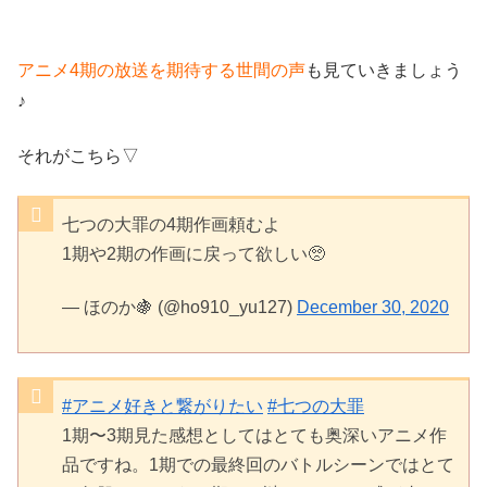
アニメ4期の放送を期待する世間の声
も見ていきましょう
♪
それがこちら▽
七つの大罪の4期作画頼むよ
1期や2期の作画に戻って欲しい🥺
— ほのか🍇 (@ho910_yu127)
December 30, 2020
#アニメ好きと繋がりたい
#七つの大罪
1期〜3期見た感想としてはとても奥深いアニメ作
品ですね。1期での最終回のバトルシーンではとて