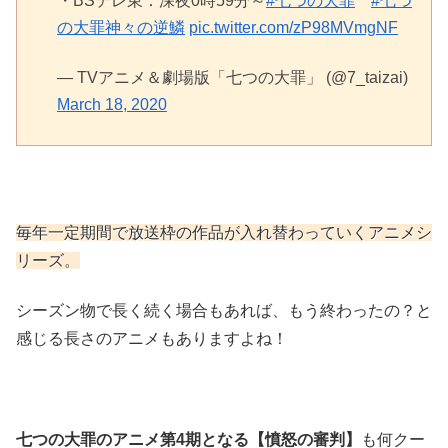
・BSテレ東：深夜0時59分～
#七つの大罪
#七つ
の大罪神々の逆鱗
pic.twitter.com/zP98MVmgNF
— TVアニメ＆劇場版「七つの大罪」 (@7_taizai)
March 18, 2020
毎年一定期間で放送枠の作品が入れ替わっていくアニメシ
リーズ。
シーズン物で長く続く場合もあれば、もう終わったの？と
感じる長さのアニメもありますよね！
七つの大罪のアニメ第4期となる【憤怒の審判】
も何クー