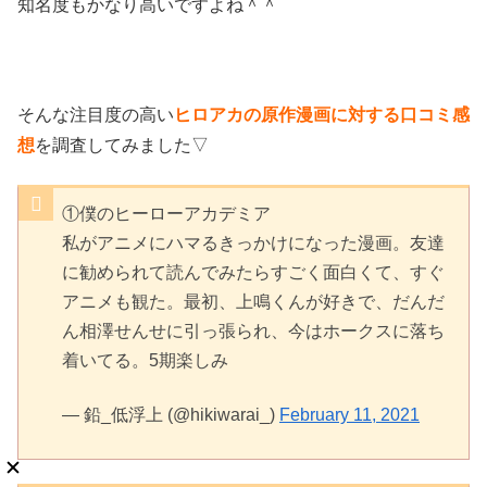
知名度もかなり高いですよね＾＾
そんな注目度の高い
ヒロアカの原作漫画に対する口コミ感
想
を調査してみました▽
①僕のヒーローアカデミア
私がアニメにハマるきっかけになった漫画。友達
に勧められて読んでみたらすごく面白くて、すぐ
アニメも観た。最初、上鳴くんが好きで、だんだ
ん相澤せんせに引っ張られ、今はホークスに落ち
着いてる。5期楽しみ
— 鉛_低浮上 (@hikiwarai_)
February 11, 2021