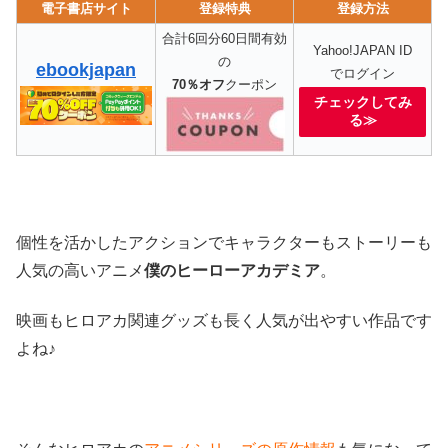
電子書店サイト
登録特典
登録方法
合計6回分60日間有効
Yahoo!JAPAN ID
の
ebookjapan
でログイン
70％オフ
クーポン
チェックしてみ
る≫
個性を活かしたアクションでキャラクターもストーリーも
人気の高いアニメ
僕のヒーローアカデミア
。
映画もヒロアカ関連グッズも長く人気が出やすい作品です
よね♪