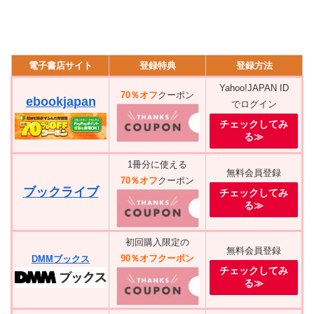
電子書店サイト
登録特典
登録方法
Yahoo!JAPAN ID
70％オフ
クーポン
ebookjapan
でログイン
チェックしてみ
る≫
1冊分に使える
無料会員登録
70％オフ
クーポン
ブックライブ
チェックしてみ
る≫
初回購入限定の
無料会員登録
90％オフクーポン
DMMブックス
チェックしてみ
る≫