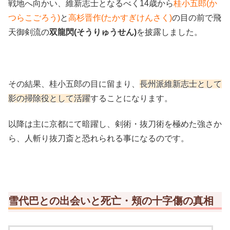
戦地へ向かい、維新志士となるべく14歳から
桂小五郎(か
つらこごろう)
と
高杉晋作(たかすぎけんさく)
の目の前で飛
天御剣流の
双龍閃(そうりゅうせん)
を披露しました。
その結果、桂小五郎の目に留まり、
長州派維新志士として
影の掃除役として活躍
することになります。
以降は主に京都にて暗躍し、剣術・抜刀術を極めた強さか
ら、人斬り抜刀斎と恐れられる事になるのです。
雪代巴との出会いと死亡・頬の十字傷の真相