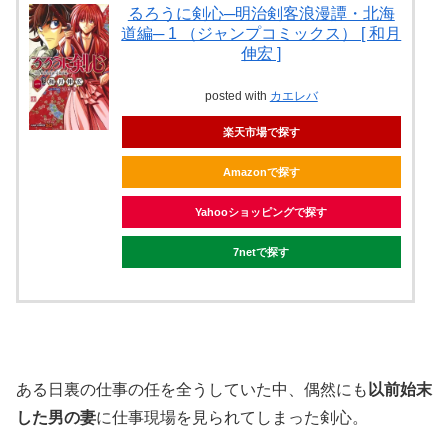
るろうに剣心─明治剣客浪漫譚・北海
道編─ 1 （ジャンプコミックス） [ 和月
伸宏 ]
posted with
カエレバ
楽天市場で探す
Amazonで探す
Yahooショッピングで探す
7netで探す
ある日裏の仕事の任を全うしていた中、偶然にも
以前始末
した男の妻
に仕事現場を見られてしまった剣心。