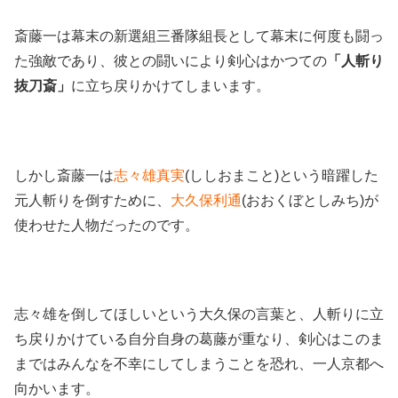
斎藤一は幕末の新選組三番隊組長として幕末に何度も闘っ
た強敵であり、彼との闘いにより剣心はかつての
「人斬り
抜刀斎」
に立ち戻りかけてしまいます。
しかし斎藤一は
志々雄真実
(ししおまこと)という暗躍した
元人斬りを倒すために、
大久保利通
(おおくぼとしみち)が
使わせた人物だったのです。
志々雄を倒してほしいという大久保の言葉と、人斬りに立
ち戻りかけている自分自身の葛藤が重なり、剣心はこのま
まではみんなを不幸にしてしまうことを恐れ、一人京都へ
向かいます。