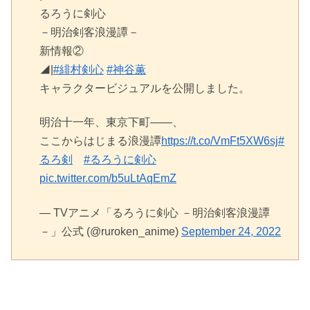
るろうに剣心
－明治剣客浪漫譚－
新情報②
◢|
#緋村剣心
#神谷薫
キャラクタービジュアルを公開しました。
明治十一年、東京下町――、
ここからはじまる浪漫譚
https://t.co/VmFt5XW6sj
#
るろ剣
#るろうに剣心
pic.twitter.com/b5uLtAqEmZ
— TVアニメ「るろうに剣心 －明治剣客浪漫譚
－」公式 (@ruroken_anime)
September 24, 2022