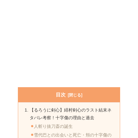
目次
【るろうに剣心】緋村剣心のラスト結末ネ
タバレ考察！十字傷の理由と過去
人斬り抜刀斎の誕生
雪代巴との出会いと死亡・頬の十字傷の