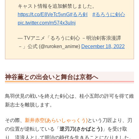
キャスト情報を追加解禁しました。
https://t.co/E8VeTc5vnG
#るろ剣
#るろうに剣心
pic.twitter.com/m574x3uInj
— TVアニメ「るろうに剣心 －明治剣客浪漫譚
－」公式 (@ruroken_anime)
December 18, 2022
神谷薫との出会いと舞台は京都へ
鳥羽伏見の戦いを終えた剣心は、桂小五郎の許可を得て維
新志士を離脱します。
その際、
新井赤空(あらいしゃっくう)
という刀匠より、刃
の位置が逆転している「
逆刃刀(さかばとう)
」を受け取
り、流浪人として明治の時代を生きることになりました。