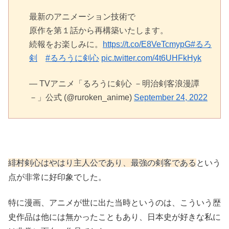
最新のアニメーション技術で
原作を第１話から再構築いたします。
続報をお楽しみに。
https://t.co/E8VeTcmypG
#るろ
剣
#るろうに剣心
pic.twitter.com/4t6UHFkHyk
— TVアニメ「るろうに剣心 －明治剣客浪漫譚
－」公式 (@ruroken_anime)
September 24, 2022
緋村剣心はやはり主人公であり、最強の剣客である
という
点が非常に好印象でした。
特に漫画、アニメが世に出た当時というのは、こういう歴
史作品は他には無かったこともあり、日本史が好きな私に