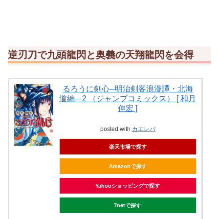
逆刃刀で九頭龍閃と奥義の天翔龍閃を会得
るろうに剣心─明治剣客浪漫譚・北海
道編─ 2 （ジャンプコミックス） [ 和月
伸宏 ]
posted with
カエレバ
楽天市場で探す
Amazonで探す
Yahooショッピングで探す
7netで探す