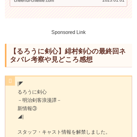
2025.01.01
cheerful-chielife.com
Sponsored Link
【るろうに剣心】緋村剣心の最終回ネ
タバレ考察や見どころ感想
|◤
るろうに剣心
－明治剣客浪漫譚－
新情報③
◢|
スタッフ・キャスト情報を解禁しました。