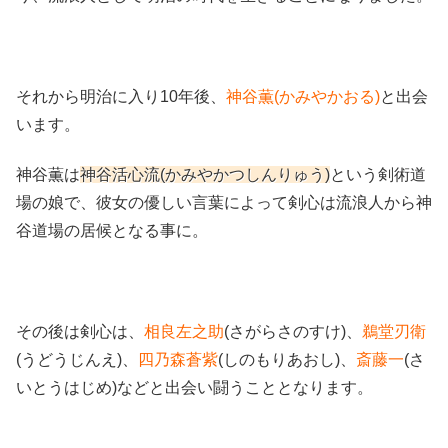
それから明治に入り10年後、
神谷薫(かみやかおる)
と出会
います。
神谷薫は
神谷活心流(かみやかつしんりゅう)
という剣術道
場の娘で、彼女の優しい言葉によって剣心は流浪人から神
谷道場の居候となる事に。
その後は剣心は、
相良左之助
(さがらさのすけ)、
鵜堂刃衛
(うどうじんえ)、
四乃森蒼紫
(しのもりあおし)、
斎藤一
(さ
いとうはじめ)などと出会い闘うこととなります。