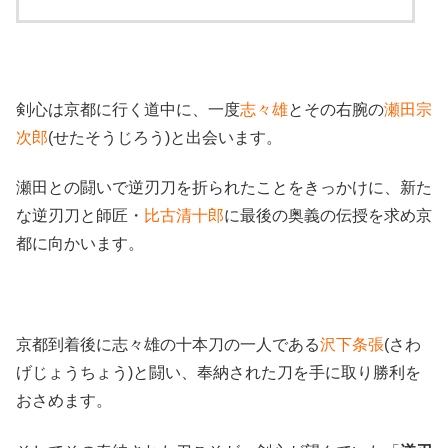
剣心は京都に行く道中に、一度
志々雄
とその右腕の
瀬田宗
次郎
(せたそうじろう)と出会います。
瀬田との闘いで逆刃刀を折られたことをきっかけに、新た
な逆刃刀と師匠・
比古清十郎
に最後の奥義の伝授を求め京
都に向かいます。
京都到着後に志々雄の十本刀の一人である
沢下条張
(さわ
げじょうちょう)と闘い、奉納された刀を手に取り勝利を
おさめます。