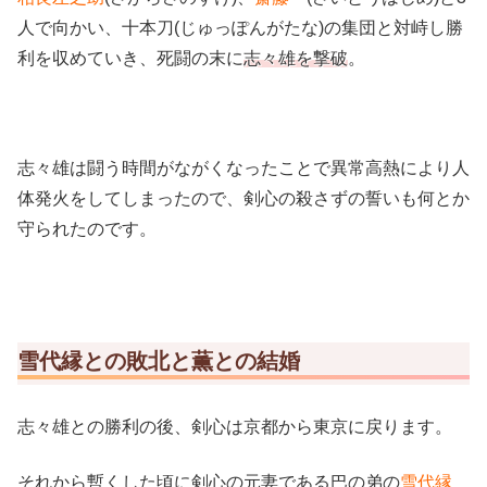
人で向かい、十本刀(じゅっぽんがたな)の集団と対峙し勝
利を収めていき、死闘の末に
志々雄を撃破
。
志々雄は闘う時間がながくなったことで異常高熱により人
体発火をしてしまったので、剣心の殺さずの誓いも何とか
守られたのです。
雪代縁との敗北と薫との結婚
志々雄との勝利の後、剣心は京都から東京に戻ります。
それから暫くした頃に剣心の元妻である巴の弟の
雪代縁