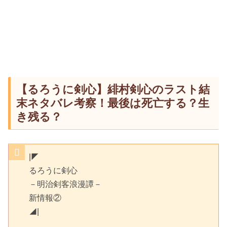
【るろうに剣心】緋村剣心のラスト結
末ネタバレ考察！最後は死亡する？生
き残る？
|◤
るろうに剣心
－明治剣客浪漫譚－
新情報②
◢|