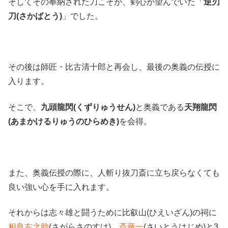
そしてその奉納された刀こそが、剣心が望んでいた「
逆刃
刀(さかばとう)
」でした。
その後は師匠・比古清十郎と再会し、最後の奥義の伝授に
入ります。
そこで、
九頭龍閃(くずりゅうせん)
と奥義である
天翔龍閃
(あまかけるりゅうのひらめき)
を会得。
また、奥義伝授の際に、人斬り抜刀斎に立ち戻らなくても
良い強い心を手に入れます。
それからは志々雄と闘うために比叡山(ひえいざん)の祠に
相良左之助
(さがらさのすけ)、
斎藤一
(さいとうはじめ)と3