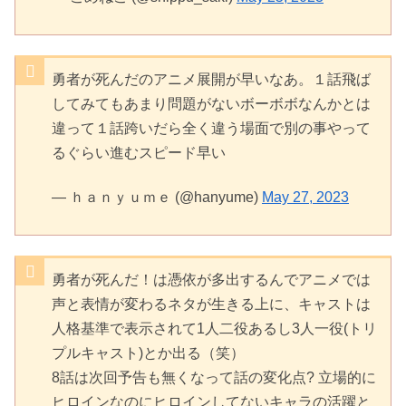
勇者が死んだのアニメ展開が早いなあ。１話飛ば
してみてもあまり問題がないボーボボなんかとは
違って１話跨いだら全く違う場面で別の事やって
るぐらい進むスピード早い
— ｈａｎｙｕｍｅ (@hanyume)
May 27, 2023
勇者が死んだ！は憑依が多出するんでアニメでは
声と表情が変わるネタが生きる上に、キャストは
人格基準で表示されて1人二役あるし3人一役(トリ
プルキャスト)とか出る（笑）
8話は次回予告も無くなって話の変化点? 立場的に
ヒロインなのにヒロインしてないキャラの活躍と