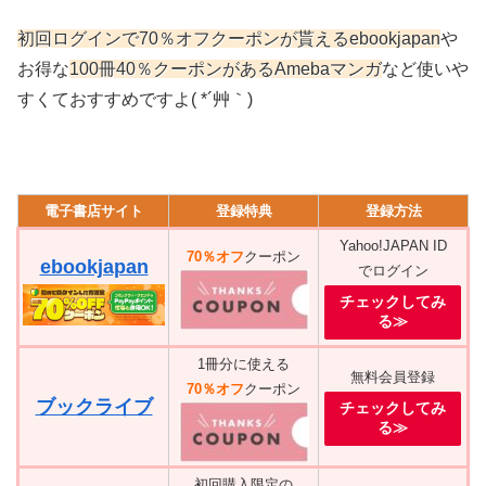
初回ログインで70％オフクーポンが貰えるebookjapan
や
お得な
100冊40％クーポンがあるAmebaマンガ
など使いや
すくておすすめですよ( *´艸｀)
電子書店サイト
登録特典
登録方法
Yahoo!JAPAN ID
70％オフ
クーポン
ebookjapan
でログイン
チェックしてみ
る≫
1冊分に使える
無料会員登録
70％オフ
クーポン
ブックライブ
チェックしてみ
る≫
初回購入限定の