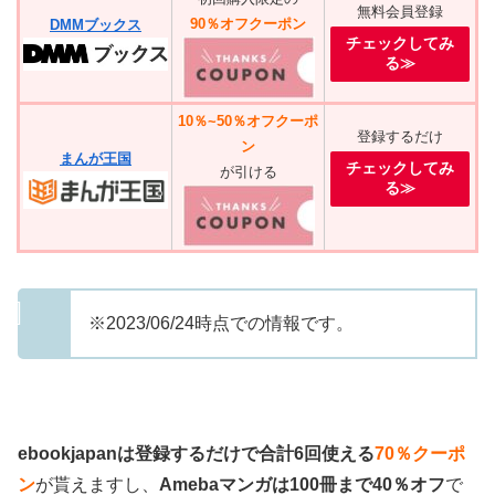
無料会員登録
90％オフクーポン
DMMブックス
チェックしてみ
る≫
10％~50％オフクーポ
登録するだけ
ン
まんが王国
チェックしてみ
が引ける
る≫
※2023/06/24時点での情報です。
ebookjapanは登録するだけで合計6回使える
70％クーポ
ン
が貰えますし、
Amebaマンガは100冊まで40％オフ
で