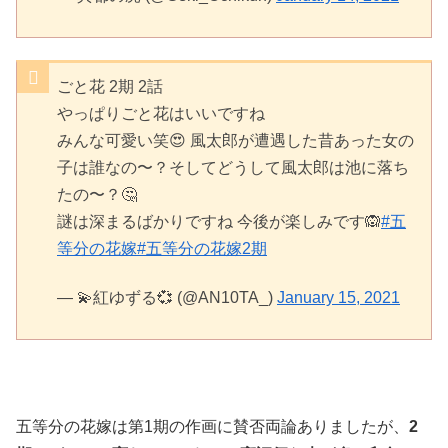
ごと花 2期 2話
やっぱりごと花はいいですね
みんな可愛い笑😍 風太郎が遭遇した昔あった女の
子は誰なの〜？そしてどうして風太郎は池に落ち
たの〜？🤔
謎は深まるばかりですね 今後が楽しみです🙉
#五
等分の花嫁
#五等分の花嫁2期
— 💫紅ゆずる💞 (@AN10TA_)
January 15, 2021
五等分の花嫁は第1期の作画に賛否両論ありましたが、
2