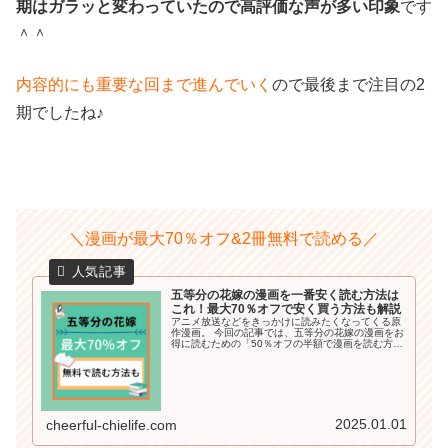
期はガラッと変わっていたので高評価な声が多い印象
です
＾＾
内容的にも重要な回まで進んでいく
ので最後まで注目の2
期でしたね♪
＼漫画が最大70％オフ&2冊無料で読める／
五等分の花嫁の漫画を一番安く読む方法は
これ！最大70％オフで安く買う方法も解説
アニメ放送などをきっかけに読みたくなってくる原
作漫画。 今回の記事では、五等分の花嫁の漫画をお
得に読むための「50％オフの半額で漫画を読む方
法」や「無料で読める方法」も詳しくご紹介してい
きます＾＾ 普通に単行本を買うよりかなり割引にな
るので要チェックですよ♪
2025.01.01
cheerful-chielife.com