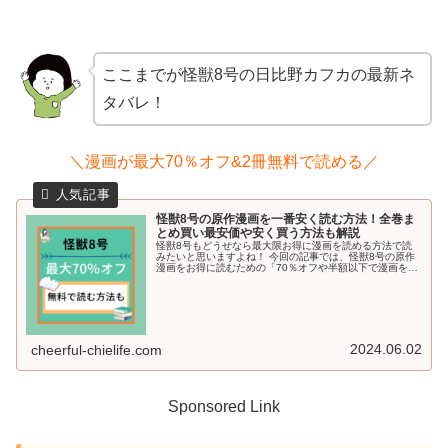
ここまでが怪獣8号の日比野カフカの最新ネ
タバレ！
＼漫画が最大70％オフ&2冊無料で読める／
怪獣8号の原作漫画を一番安く読む方法！全巻ま
とめ買い最安価や安く買う方法も解説
怪獣8号もどうせなら最大限お得に漫画を読める方法で読
みたいと思いますよね！ 今回の記事では、怪獣8号の原作
漫画をお得に読むための「70％オフや半額以下で漫画を読
む方法」や「無料で読める方法」も詳しくご紹介していき
ます＾＾
2024.06.02
cheerful-chielife.com
Sponsored Link