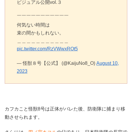
ビジュアル公開vol.３
￣￣￣￣￣￣￣￣￣￣￣
何気ない時間は
束の間かもしれない。
＿＿＿＿＿＿＿＿＿＿＿
pic.twitter.com/RzVWwxROt5
— 怪獣８号【公式】 (@KaijuNo8_O)
August 10,
2023
カフカこと怪獣8号は正体がバレた後、防衛隊に捕まり移
動させられます。