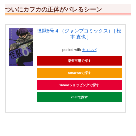
ついにカフカの正体がバレるシーン
怪獣8号 4 （ジャンプコミックス） [ 松
本 直也 ]
posted with
カエレバ
楽天市場で探す
Amazonで探す
Yahooショッピングで探す
7netで探す