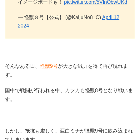
イメージボードも！
pic.twitter.com/5VInObwUKd
— 怪獣８号【公式】 (@KaijuNo8_O)
April 12,
2024
そんなある日、
怪獣9号
が大きな戦力を得て再び現れま
す。
国中で戦闘が行われる中、カフカも怪獣8号となり戦いま
す。
しかし、抵抗も虚しく、亜白ミナが怪獣9号に飲み込まれ
てしまいます。