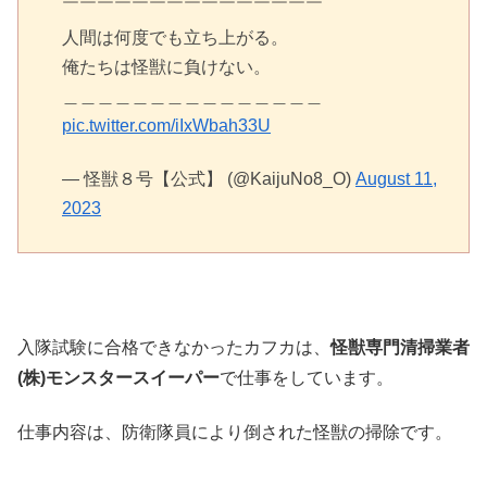
￣￣￣￣￣￣￣￣￣￣￣￣￣￣￣
人間は何度でも立ち上がる。
俺たちは怪獣に負けない。
＿＿＿＿＿＿＿＿＿＿＿＿＿＿＿
pic.twitter.com/iIxWbah33U
— 怪獣８号【公式】 (@KaijuNo8_O)
August 11,
2023
入隊試験に合格できなかったカフカは、
怪獣専門清掃業者
(株)モンスタースイーパー
で仕事をしています。
仕事内容は、防衛隊員により倒された怪獣の掃除です。