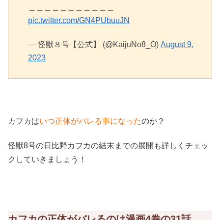
＿＿＿＿＿＿＿＿＿＿＿
pic.twitter.com/GN4PUbuuJN
— 怪獣８号【公式】 (@KaijuNo8_O)
August 9,
2023
カフカは
いつ正体がバレる事になった
のか？
怪獣8号の日比野カフカの結末までの展開も詳しくチェッ
クしていきましょう！
カフカの正体がバレるのは漫画4巻の31話