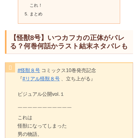
これ！
まとめ
【怪獣8号】いつカフカの正体がバレ
る？何巻何話かラスト結末ネタバレも
#怪獣８号
コミックス10巻発売記念
『
#リアル怪獣８号
、立ち上がる』
ビジュアル公開vol.１
￣￣￣￣￣￣￣￣￣￣￣
これは
怪獣になってしまった
男の物語。