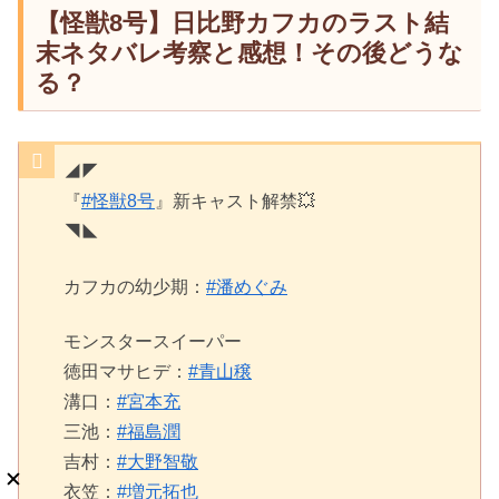
【怪獣8号】日比野カフカのラスト結
末ネタバレ考察と感想！その後どうな
る？
◢◤
『
#怪獣8号
』新キャスト解禁💥
◥◣
カフカの幼少期：
#潘めぐみ
モンスタースイーパー
徳田マサヒデ：
#青山穣
溝口：
#宮本充
三池：
#福島潤
吉村：
#大野智敬
衣笠：
#増元拓也