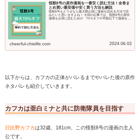
怪獣8号の原作漫画を一番安く読む方法！全巻ま
とめ買い最安価や安く買う方法も解説
怪獣8号もどうせなら最大限お得に漫画を読める方法で読
みたいと思いますよね！ 今回の記事では、怪獣8号の原作
漫画をお得に読むための「70％オフや半額以下で漫画を読
む方法」や「無料で読める方法」も詳しくご紹介していき
ます＾＾
2024.06.02
cheerful-chielife.com
以下からは、カフカの正体がバレるまでやバレた後の原作
ネタバレも紹介していきます。
カフカは亜白ミナと共に防衛隊員を目指す
日比野カフカ
は32歳、181cm、この怪獣8号の漫画の主人
公です。