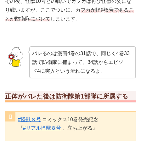
その後、怪獣10号との戦いでカフカは再び怪獣の姿にな
り戦いますが、ここでついに、カ
フカが怪獣8号であるこ
とが防衛隊にバレて
しまいます。
バレるのは漫画4巻の31話で、同じく4巻33
話で防衛隊に捕まって、34話からエピソー
ド4に突入という流れになるよ。
正体がバレた後は防衛隊第1部隊に所属する
#怪獣８号
コミックス10巻発売記念
『
#リアル怪獣８号
、立ち上がる』