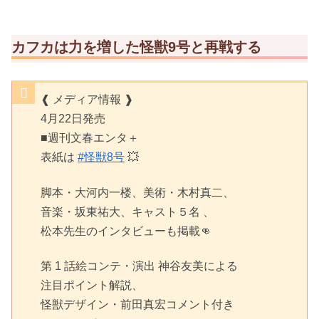
カフカは力を増した怪獣9号と再戦する
❰ メディア情報 ❱
4月22日発売
■週刊文春エンタ＋
表紙は
#怪獣8号
💥
脚本・大河内一楼、美術・木村真二、
音楽・坂東祐大、キャスト５名 、
松本先生のインタビューも掲載👊
第 1 話絵コンテ・演出 神谷友美による
注目ポイント解説、
怪獣デザイン・前田真宏コメント付き