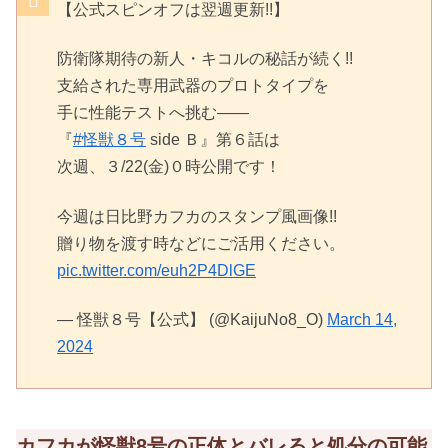
【公式スピンオフは翌週更新!!】
防衛隊期待の新人・キコルの秘話が続く!!
支給された専用武器のプロトタイプを
手に性能テストへ挑む――
『
#怪獣８号
side Ｂ』第６話は
次週、３/22(金)０時公開です！
今週は日比野カフカのスタンプ風画像!!
贈り物を渡す時などにご活用ください。
pic.twitter.com/euh2P4DlGE
— 怪獣８号【公式】 (@KaijuNo8_O)
March 14,
2024
カフカが怪獣8号の正体とバレると処分の可能