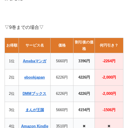
▽9巻までの場合▽
割引後の価
お得順
サービス名
価格
何円引き？
格
1位
Amebaマンガ
5660円
3396円
-2264円
2位
ebookjapan
6226円
4226円
-2,000円
2位
DMMブックス
6226円
4226円
-2,000円
3位
まんが王国
5660円
4154円
-1506円
4位
Amazon Kindle
3510円
✖
✖