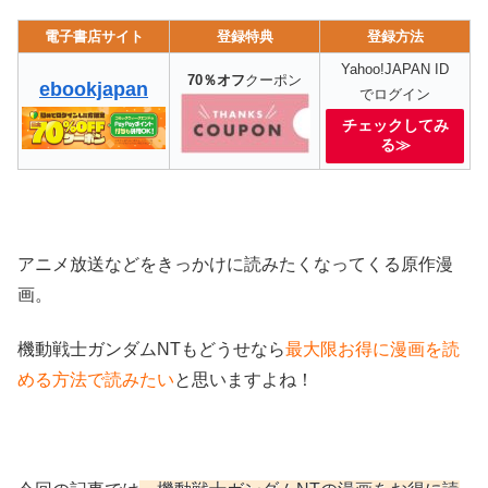
電子書店サイト
登録特典
登録方法
Yahoo!JAPAN ID
70％オフ
クーポン
ebookjapan
でログイン
チェックしてみ
る≫
アニメ放送などをきっかけに読みたくなってくる原作漫
画。
機動戦士ガンダムNTもどうせなら
最大限お得に漫画を読
める方法で読みたい
と思いますよね！