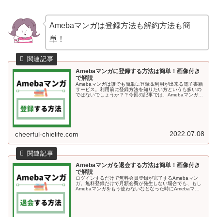
Amebaマンガは登録方法も解約方法も簡
単！
Amebaマンガに登録する方法は簡単！画像付き
で解説
Amebaマンガは誰でも簡単に登録＆利用が出来る電子書籍
サービス。利用前に登録方法を知りたい方というも多いの
ではないでしょうか？？今回の記事では、Amebaマンガに
登録する方法を画像付きで解説していきます＾＾Amebaマ
ンガに登録する方法A...
2022.07.08
cheerful-chielife.com
Amebaマンガを退会する方法は簡単！画像付き
で解説
ログインするだけで無料会員登録が完了するAmebaマン
ガ。無料登録だけで月額会費が発生しない場合でも、もし
Amebaマンガをもう使わないなとなった時にAmebaマン
ガのサービス自体から退会する方法も知っておくと安心で
すよね♪今回の記事では、...