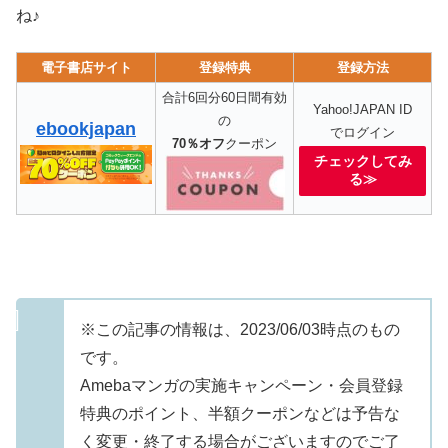
ね♪
電子書店サイト
登録特典
登録方法
合計6回分60日間有効
Yahoo!JAPAN ID
の
ebookjapan
でログイン
70％オフ
クーポン
チェックしてみ
る≫
※この記事の情報は、2023/06/03時点のもの
です。
Amebaマンガの実施キャンペーン・会員登録
特典のポイント、半額クーポンなどは予告な
く変更・終了する場合がございますのでご了