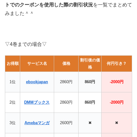
トでのクーポンを使用した際の割引状況
を一覧でまとめて
みました＾＾
▽4巻までの場合▽
割引後の価
お得順
サービス名
価格
何円引き？
格
1位
ebookjapan
2860円
860円
-2000円
2位
DMMブックス
2860円
860円
-2000円
3位
Amebaマンガ
2600円
✖
✖