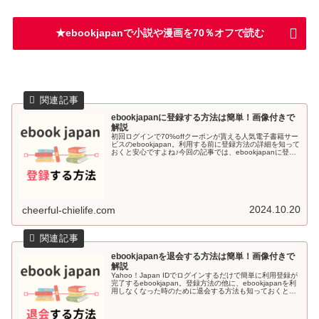
★ebookjapanで小説や漫画を70％オフで読む
ebookjapanに登録する方法は簡単！画像付きで
解説
初回ログインで70%offクーポンが貰える人気電子書籍サー
ビスのebookjapan。利用する前に登録方法の詳細を知って
おくと安心ですよね♪今回の記事では、ebookjapanに登録
する方法を画像付きで解説していきます＾＾ebookjapa...
2024.10.20
cheerful-chielife.com
ebookjapanを退会する方法は簡単！画像付きで
解説
Yahoo！Japan IDでログインするだけで簡単に利用登録が
完了するebookjapan。登録方法の他に、ebookjapanを利
用しなくなった時のために退会する方法も知っておくと安
心感がありますよね♪今回の記事では、ebookjapa...