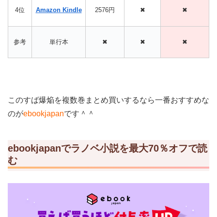
4位
Amazon Kindle
2576円
✖
✖
参考
単行本
✖
✖
✖
このすば爆焔を複数巻まとめ買いするなら一番おすすめな
のが
ebookjapan
です＾＾
ebookjapanでラノベ小説を最大70％オフで読
む