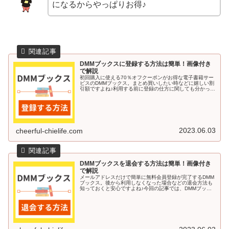
になるからやっぱりお得♪
DMMブックスに登録する方法は簡単！画像付き
で解説
初回購入に使える70％オフクーポンがお得な電子書籍サー
ビスのDMMブックス。まとめ買いしたい時などに嬉しい割
引額ですよね♪利用する前に登録の仕方に関しても分かって
いると安心です。今回の記事では、DMMブックスに登録す
る方法を画像付きで解説し...
2023.06.03
cheerful-chielife.com
DMMブックスを退会する方法は簡単！画像付き
で解説
メールアドレスだけで簡単に無料会員登録が完了するDMM
ブックス。後から利用しなくなった場合などの退会方法も
知っておくと安心ですよね♪今回の記事では、DMMブック
スを退会する方法を画像付きで解説していきます＾＾DMM
ブックスを退会する方法DM...