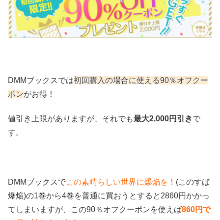
DMMブックスでは
初回購入の場合に使える90％オフクー
ポン
がお得！
値引き上限がありますが、それでも
最大2,000円引き
で
す。
DMMブックスで
この素晴らしい世界に爆焔を！
(このすば
爆焔)の1巻から4巻を普通に買おうとすると2860円かかっ
てしまいますが、この90％オフクーポンを使えば
860円で