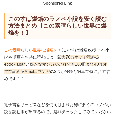
Sponsored Link
このすば爆焔のラノベ小説を安く読む
方法まとめ【この素晴らしい世界に爆
焔を！】
この素晴らしい世界に爆焔を！
(このすば爆焔)のラノベ小
説や漫画をお得に読むには、
最大70％オフで読める
ebookjapan
と
好きなマンガがどれでも100冊まで40％オ
フで読めるAmebaマンガ
の2つが登録も簡単で特におすす
めです＾＾
電子書籍サービスなどを使えばよりお得に多くのラノベ小
説を読む事が出来るので、是非チェックしてみてください