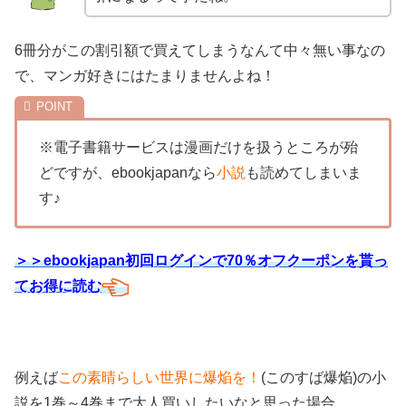
6冊分がこの割引額で買えてしまうなんて中々無い事なの
で、マンガ好きにはたまりませんよね！
※電子書籍サービスは漫画だけを扱うところが殆
どですが、ebookjapanなら
小説
も読めてしまいま
す♪
＞＞ebookjapan初回ログインで70％オフクーポンを貰っ
てお得に読む
例えば
この素晴らしい世界に爆焔を！
(このすば爆焔)の小
説を1巻～4巻まで大人買いしたいなと思った場合。