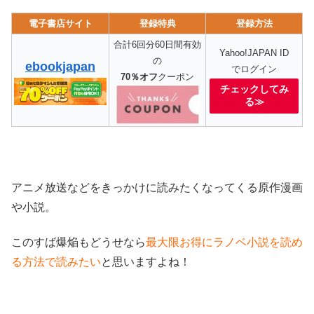
電子書店サイト
登録特典
登録方法
合計6回分60日間有効
Yahoo!JAPAN ID
の
ebookjapan
でログイン
70％オフ
クーポン
チェックしてみ
る≫
アニメ放送などをきっかけに読みたくなってくる原作漫画
や小説。
このすば爆焔もどうせなら
最大限お得にラノベ小説を読め
る方法で読みたい
と思いますよね！