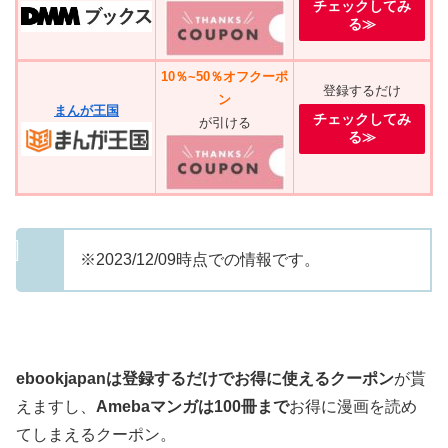
チェックしてみ
る≫
10％~50％オフクーポ
登録するだけ
ン
まんが王国
チェックしてみ
が引ける
る≫
※2023/12/09時点での情報です。
ebookjapanは登録するだけでお得に使えるクーポン
が貰
えますし、
Amebaマンガは100冊まで
お得に漫画を読め
てしまえるクーポン。