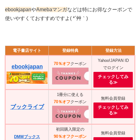
ebookjapan
や
Amebaマンガ
などは特にお得なクーポンで
使いやすくておすすめですよ( *´艸｀)
電子書店サイト
登録特典
登録方法
Yahoo!JAPAN ID
70％オフ
クーポン
ebookjapan
でログイン
チェックしてみ
る≫
1冊分に使える
無料会員登録
70％オフ
クーポン
ブックライブ
チェックしてみ
る≫
初回購入限定の
無料会員登録
90％オフクーポン
DMMブックス