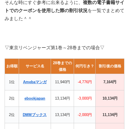
そんな時にすぐ参考に出来るように、
複数の電子書籍サイ
トでのクーポンを使用した際の割引状況
を一覧でまとめて
みました＾＾
▽東京リベンジャーズ第1巻～28巻までの場合▽
28巻までの
お得順
サービス名
何円引き？
割引後の価格
価格
1位
Amebaマンガ
11,940円
-4,776円
7,164円
2位
ebookjapan
13,134円
-3,000円
10,134円
2位
DMMブックス
13,134円
-2,000円
11,134円