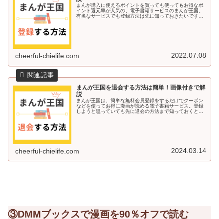
まんが購入に使えるポイントを買っても使ってもお得なポ
イント還元率が人気の、電子書籍サービスのまんが王国。
有名なサービスでも登録方法は先に知っておきたいですよ
ね♪今回の記事では、まんが王国に登録する方法を画像付き
で解説していきます＾＾まんが王...
2022.07.08
cheerful-chielife.com
まんが王国を退会する方法は簡単！画像付きで解
説
まんが王国は、簡単な無料会員登録をするだけでクーポン
などを使ってお得に漫画が読める電子書籍サービス。登録
しようと思っていても先に退会の方法まで知っておくと安
心ですよね♪今回の記事では、まんが王国を退会する方法を
画像付きで解説していきます＾＾...
2024.03.14
cheerful-chielife.com
③DMMブックスで漫画を90％オフで読む