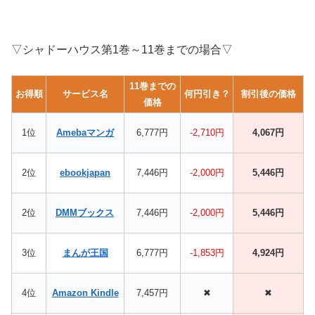
▽シャドーハウス第1巻～11巻までの場合▽
11巻までの
お得順
サービス名
何円引き？
割引後の価格
価格
1位
Amebaマンガ
6,777円
-2,710円
4,067円
2位
ebookjapan
7,446円
-2,000円
5,446円
2位
DMMブックス
7,446円
-2,000円
5,446円
3位
まんが王国
6,777円
-1,853円
4,924円
4位
Amazon Kindle
7,457円
✖
✖