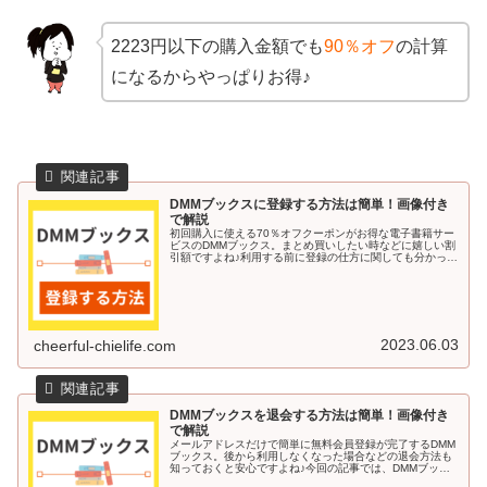
2223円以下の購入金額でも
90％オフ
の計算
になるからやっぱりお得♪
DMMブックスに登録する方法は簡単！画像付き
で解説
初回購入に使える70％オフクーポンがお得な電子書籍サー
ビスのDMMブックス。まとめ買いしたい時などに嬉しい割
引額ですよね♪利用する前に登録の仕方に関しても分かって
いると安心です。今回の記事では、DMMブックスに登録す
る方法を画像付きで解説し...
2023.06.03
cheerful-chielife.com
DMMブックスを退会する方法は簡単！画像付き
で解説
メールアドレスだけで簡単に無料会員登録が完了するDMM
ブックス。後から利用しなくなった場合などの退会方法も
知っておくと安心ですよね♪今回の記事では、DMMブック
スを退会する方法を画像付きで解説していきます＾＾DMM