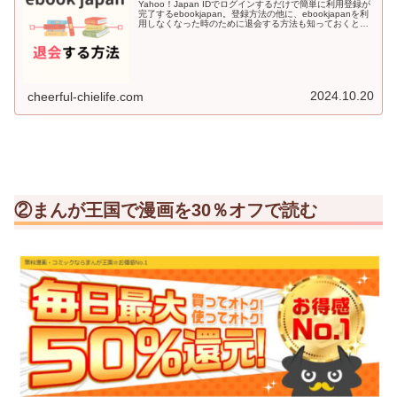
Yahoo！Japan IDでログインするだけで簡単に利用登録が
完了するebookjapan。登録方法の他に、ebookjapanを利
用しなくなった時のために退会する方法も知っておくと安
心感がありますよね♪今回の記事では、ebookjapa...
2024.10.20
cheerful-chielife.com
②まんが王国で漫画を30％オフで読む