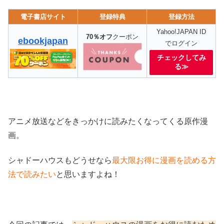
電子書店サイト
登録特典
登録方法
Yahoo!JAPAN ID
70％オフ
クーポン
ebookjapan
でログイン
チェックしてみ
る≫
アニメ放送などをきっかけに読みたくなってくる原作漫
画。
シャドーハウスもどうせなら
最大限お得に漫画を読める方
法で読みたい
と思いますよね！