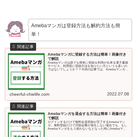
Amebaマンガは登録方法も解約方法も簡
単！
Amebaマンガに登録する方法は簡単！画像付き
で解説
Amebaマンガは誰でも簡単に登録＆利用が出来る電子書籍
サービス。利用前に登録方法を知りたい方というも多いの
ではないでしょうか？？今回の記事では、Amebaマンガに
登録する方法を画像付きで解説していきます＾＾Amebaマ
ンガに登録する方法A...
2022.07.08
cheerful-chielife.com
Amebaマンガを退会する方法は簡単！画像付き
で解説
ログインするだけで無料会員登録が完了するAmebaマン
ガ。無料登録だけで月額会費が発生しない場合でも、もし
Amebaマンガをもう使わないなとなった時にAmebaマン
ガのサービス自体から退会する方法も知っておくと安心で
すよね♪今回の記事では、...