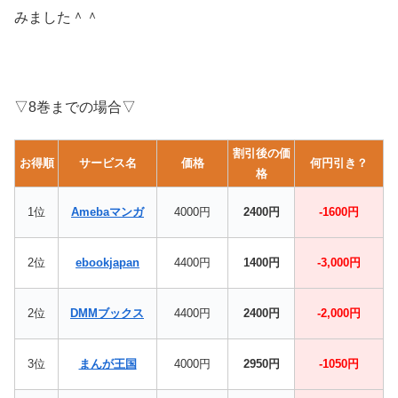
みました＾＾
▽8巻までの場合▽
割引後の価
お得順
サービス名
価格
何円引き？
格
1位
Amebaマンガ
4000円
2400円
-1600円
2位
ebookjapan
4400円
1400円
-3,000円
2位
DMMブックス
4400円
2400円
-2,000円
3位
まんが王国
4000円
2950円
-1050円