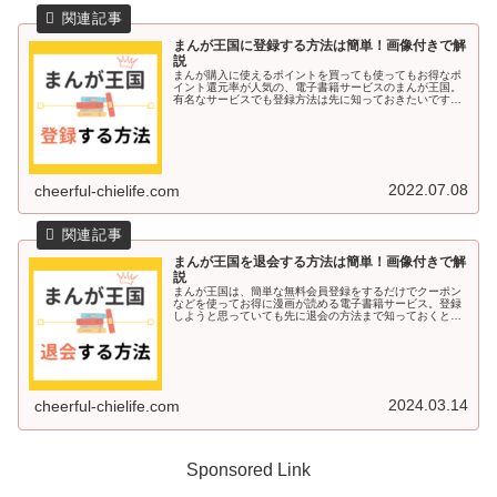
まんが王国に登録する方法は簡単！画像付きで解
説
まんが購入に使えるポイントを買っても使ってもお得なポ
イント還元率が人気の、電子書籍サービスのまんが王国。
有名なサービスでも登録方法は先に知っておきたいですよ
ね♪今回の記事では、まんが王国に登録する方法を画像付き
で解説していきます＾＾まんが王...
2022.07.08
cheerful-chielife.com
まんが王国を退会する方法は簡単！画像付きで解
説
まんが王国は、簡単な無料会員登録をするだけでクーポン
などを使ってお得に漫画が読める電子書籍サービス。登録
しようと思っていても先に退会の方法まで知っておくと安
心ですよね♪今回の記事では、まんが王国を退会する方法を
画像付きで解説していきます＾＾...
2024.03.14
cheerful-chielife.com
Sponsored Link