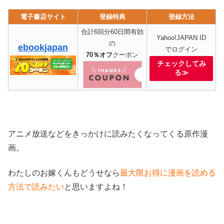
電子書店サイト
登録特典
登録方法
合計6回分60日間有効
Yahoo!JAPAN ID
の
ebookjapan
でログイン
70％オフ
クーポン
チェックしてみ
る≫
アニメ放送などをきっかけに読みたくなってくる原作漫
画。
わたしのお嫁くんもどうせなら
最大限お得に漫画を読める
方法で読みたい
と思いますよね！