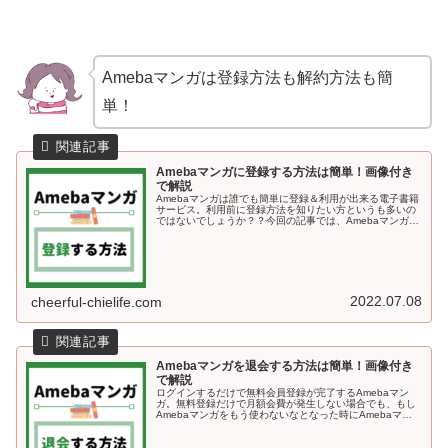
Amebaマンガは登録方法も解約方法も簡
単！
Amebaマンガに登録する方法は簡単！画像付き
で解説
Amebaマンガは誰でも簡単に登録＆利用が出来る電子書籍
サービス。利用前に登録方法を知りたい方というも多いの
ではないでしょうか？？今回の記事では、Amebaマンガに
登録する方法を画像付きで解説していきます＾＾Amebaマ
ンガに登録する方法A...
2022.07.08
cheerful-chielife.com
Amebaマンガを退会する方法は簡単！画像付き
で解説
ログインするだけで無料会員登録が完了するAmebaマン
ガ。無料登録だけで月額会費が発生しない場合でも、もし
Amebaマンガをもう使わないなとなった時にAmebaマン
ガのサービス自体から退会する方法も知っておくと安心で
すよね♪今回の記事では、...