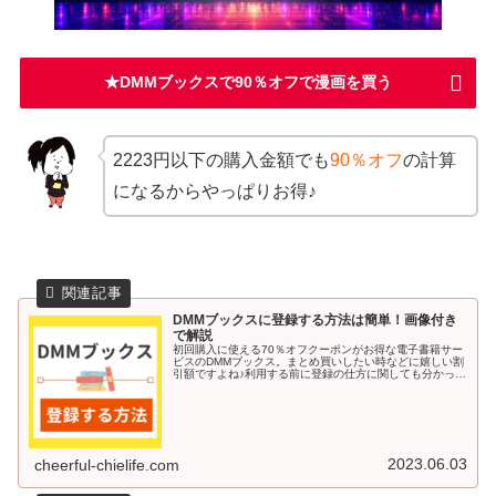
★DMMブックスで90％オフで漫画を買う
2223円以下の購入金額でも
90％オフ
の計算
になるからやっぱりお得♪
DMMブックスに登録する方法は簡単！画像付き
で解説
初回購入に使える70％オフクーポンがお得な電子書籍サー
ビスのDMMブックス。まとめ買いしたい時などに嬉しい割
引額ですよね♪利用する前に登録の仕方に関しても分かって
いると安心です。今回の記事では、DMMブックスに登録す
る方法を画像付きで解説し...
2023.06.03
cheerful-chielife.com