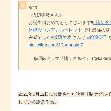
8/29
✨浜辺美波さん✨
お誕生日おめでとうございます‼️
#賭ケグ
体絶命ロシアンルーレット
でも最強の夢
在感でした
#浜辺美波
さんと
#蛇喰夢子
pic.twitter.com/3Csabnqim7
— 映画&ドラマ『賭ケグルイ』 (@kakeguru
2021年5月12日に公開された映画【賭ケグ
している話題作品。