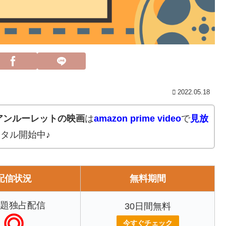
2022.05.18
アンルーレットの映画
は
amazon prime video
で
見放
タル開始中♪
配信状況
無料期間
題独占配信
30日間無料
今すぐチェック