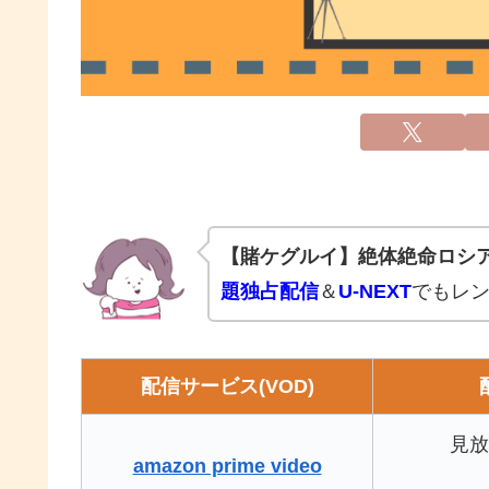
【賭ケグルイ】絶体絶命ロシ
題独占配信
＆
U-NEXT
でもレン
配信サービス(VOD)
見放
amazon prime video