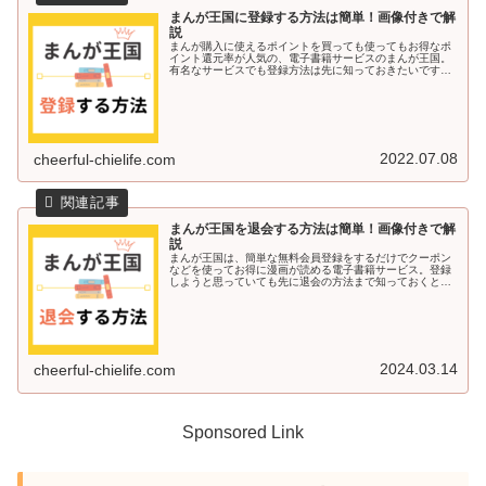
まんが王国に登録する方法は簡単！画像付きで解
説
まんが購入に使えるポイントを買っても使ってもお得なポ
イント還元率が人気の、電子書籍サービスのまんが王国。
有名なサービスでも登録方法は先に知っておきたいですよ
ね♪今回の記事では、まんが王国に登録する方法を画像付き
で解説していきます＾＾まんが王...
2022.07.08
cheerful-chielife.com
まんが王国を退会する方法は簡単！画像付きで解
説
まんが王国は、簡単な無料会員登録をするだけでクーポン
などを使ってお得に漫画が読める電子書籍サービス。登録
しようと思っていても先に退会の方法まで知っておくと安
心ですよね♪今回の記事では、まんが王国を退会する方法を
画像付きで解説していきます＾＾...
2024.03.14
cheerful-chielife.com
Sponsored Link