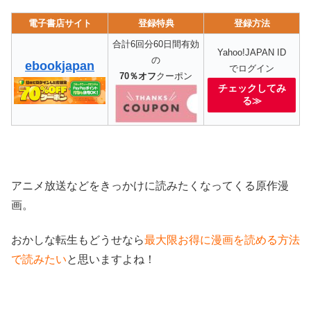
電子書店サイト
登録特典
登録方法
合計6回分60日間有効
Yahoo!JAPAN ID
の
ebookjapan
でログイン
70％オフ
クーポン
チェックしてみ
る≫
アニメ放送などをきっかけに読みたくなってくる原作漫
画。
おかしな転生もどうせなら
最大限お得に漫画を読める方法
で読みたい
と思いますよね！