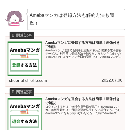
Amebaマンガは登録方法も解約方法も簡
単！
Amebaマンガに登録する方法は簡単！画像付き
で解説
Amebaマンガは誰でも簡単に登録＆利用が出来る電子書籍
サービス。利用前に登録方法を知りたい方というも多いの
ではないでしょうか？？今回の記事では、Amebaマンガに
登録する方法を画像付きで解説していきます＾＾Amebaマ
ンガに登録する方法A...
2022.07.08
cheerful-chielife.com
Amebaマンガを退会する方法は簡単！画像付き
で解説
ログインするだけで無料会員登録が完了するAmebaマン
ガ。無料登録だけで月額会費が発生しない場合でも、もし
Amebaマンガをもう使わないなとなった時にAmebaマン
ガのサービス自体から退会する方法も知っておくと安心で
すよね♪今回の記事では、...