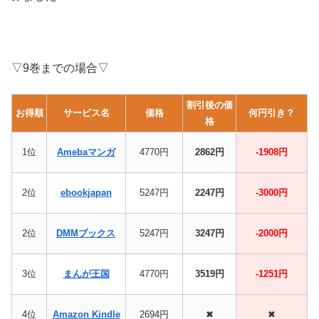
▽9巻までの場合▽
割引後の価
お得順
サービス名
価格
何円引き？
格
1位
Amebaマンガ
4770円
2862円
-1908円
2位
ebookjapan
5247円
2247円
-3000円
2位
DMMブックス
5247円
3247円
-2000円
3位
まんが王国
4770円
3519円
-1251円
4位
Amazon Kindle
2694円
✖
✖