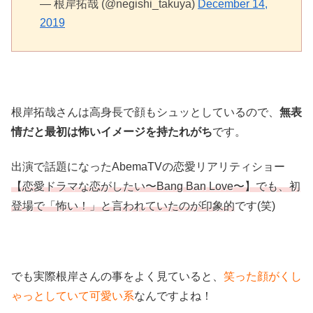
— 根岸拓哉 (@negishi_takuya)
December 14,
2019
根岸拓哉さんは高身長で顔もシュッとしているので、
無表
情だと最初は怖いイメージを持たれがち
です。
出演で話題になったAbemaTVの恋愛リアリティショー
【恋愛ドラマな恋がしたい〜Bang Ban Love〜】でも、初
登場で「怖い！」と言われていたのが印象的
です(笑)
でも実際根岸さんの事をよく見ていると、
笑った顔がくし
ゃっとしていて可愛い系
なんですよね！