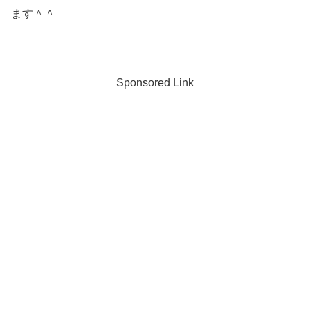
ます＾＾
Sponsored Link