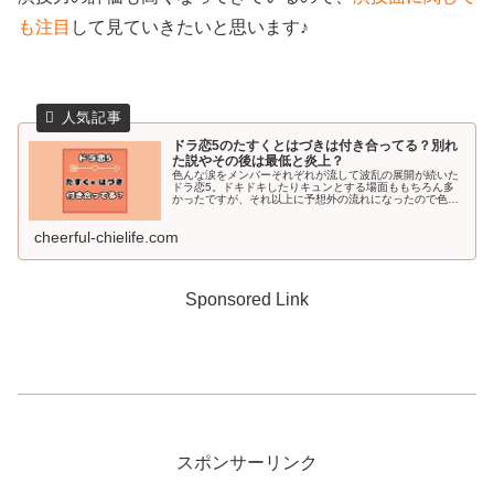
も注目
して見ていきたいと思います♪
ドラ恋5のたすくとはづきは付き合ってる？別れ
た説やその後は最低と炎上？
色んな涙をメンバーそれぞれが流して波乱の展開が続いた
ドラ恋5。ドキドキしたりキュンとする場面ももちろん多
かったですが、それ以上に予想外の流れになったので色ん
な意味で印象に残りますよね(ﾟДﾟ;)シーズン5は7人のメン
バーが居ますが、最終回で...
cheerful-chielife.com
Sponsored Link
スポンサーリンク