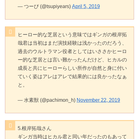
— つーぴ (@tsupiyears)
April 5, 2019
ヒーロー的な芝居という意味ではギンガの根岸拓
哉君は当初はまだ演技経験は浅かったのだろう、
過去のウルトラマン役者としてはいささかヒーロ
ー的な芝居とは言い難かったんだけど、ヒカルの
成長と共にヒーローらしい所作が自然と身に付い
ていく姿はアレはアレで結果的には良かったなぁ
と。
— 水素獣 (@pachimon_h)
November 22, 2019
5.根岸拓哉さん
ギンガ当時はヒカル君と同い年だったのもあって