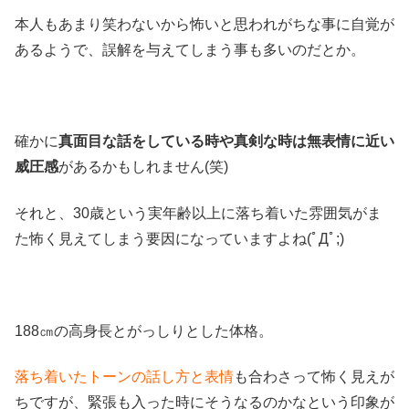
本人もあまり笑わないから怖いと思われがちな事に自覚が
あるようで、誤解を与えてしまう事も多いのだとか。
確かに
真面目な話をしている時や真剣な時は無表情に近い
威圧感
があるかもしれません(笑)
それと、30歳という実年齢以上に落ち着いた雰囲気がま
た怖く見えてしまう要因になっていますよね(ﾟДﾟ;)
188㎝の高身長とがっしりとした体格。
落ち着いたトーンの話し方と表情
も合わさって怖く見えが
ちですが、緊張も入った時にそうなるのかなという印象が