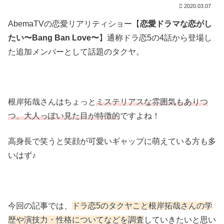
2020.03.07
AbemaTVの恋愛リアリティショー【
恋愛ドラマな恋がし
たい〜Bang Ban Love〜
】通称ドラ恋5の4話から登場し
た追加メンバーとして話題のタクヤ。
根岸拓哉さんはちょっと
ミステリアスな雰囲気もありつ
つ、大人っぽい見た目が特徴的
ですよね！
高身長で笑うと笑顔が可愛いギャップに萌えている方も多
いはず♪
今回の記事では、
ドラ恋5のタクヤこと根岸拓哉さんの学
歴や演技力・性格についてなどを調査
していきたいと思い