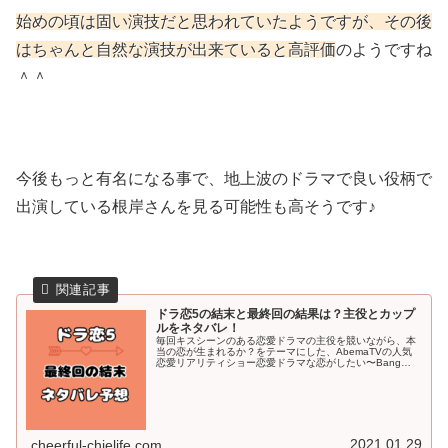
始めの頃は固い演技だと思われていたようですが、その後
はちゃんと自然な演技が出来ていると高評価
のようですね
＾＾
今後もっと有名になる事で、地上波のドラマで良い役柄で
出演している根岸さんを見る可能性も高そうです♪
ドラ恋5の結末と最終回の結果は？主役とカップ
ルをネタバレ！
毎回キスシーンのある恋愛ドラマの主役を競いながら、本
当の恋が生まれるか？をテーマにした、AbemaTVの人気
恋愛リアリティショー恋愛ドラマな恋がしたい〜Bang
Ban Love〜。通称ドラ恋5が、長く続くシリーズの1つと
して注目されていま...
2021.01.29
cheerful-chielife.com