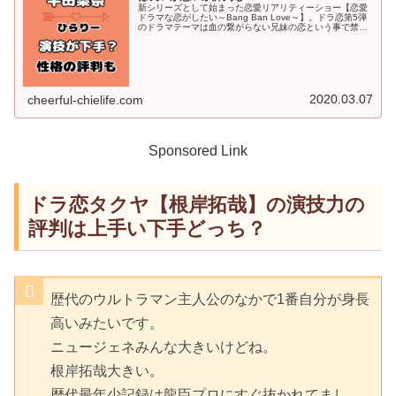
新シリーズとして始まった恋愛リアリティーショー【恋愛
ドラマな恋がしたい～Bang Ban Love～】。ドラ恋第5弾
のドラマテーマは血の繋がらない兄妹の恋という事で禁断
のシチュエーションですよね( *´艸｀)今回の記事では、ド
ラ恋初の途中追...
2020.03.07
cheerful-chielife.com
Sponsored Link
ドラ恋タクヤ【根岸拓哉】の演技力の
評判は上手い下手どっち？
歴代のウルトラマン主人公のなかで1番自分が身長
高いみたいです。
ニュージェネみんな大きいけどね。
根岸拓哉大きい。
歴代最年少記録は龍臣プロにすぐ抜かれてまし