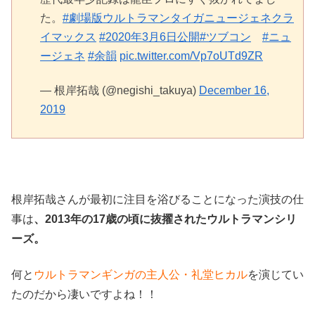
た。
#劇場版ウルトラマンタイガニュージェネクラ
イマックス
#2020年3月6日公開
#ツブコン
#ニュ
ージェネ
#余韻
pic.twitter.com/Vp7oUTd9ZR
— 根岸拓哉 (@negishi_takuya)
December 16,
2019
根岸拓哉さんが最初に注目を浴びることになった演技の仕
事は
、2013年の17歳の頃に抜擢されたウルトラマンシリ
ーズ。
何と
ウルトラマンギンガの主人公・礼堂ヒカル
を演じてい
たのだから凄いですよね！！