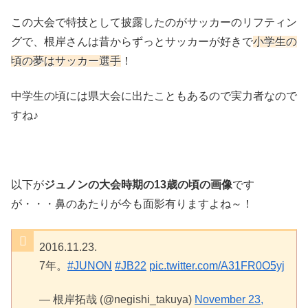
この大会で特技として披露したのがサッカーのリフティン
グで、根岸さんは昔からずっとサッカーが好きで
小学生の
頃の夢はサッカー選手
！
中学生の頃には県大会に出たこともあるので実力者なので
すね♪
以下が
ジュノンの大会時期の13歳の頃の画像
です
が・・・鼻のあたりが今も面影有りますよね～！
2016.11.23.
7年。
#JUNON
#JB22
pic.twitter.com/A31FR0O5yj
— 根岸拓哉 (@negishi_takuya)
November 23,