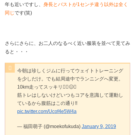
年も近いですし、
身長とバストが1センチ違う以外は全く
同じ
です(笑)
さらにさらに、お二人のなるべく近い服装を並べて見てみ
ると・・・
今朝は珍しくジムに行ってウェイトトレーニング
を少しだけ。でも結局途中でランニングへ変更。
10km走ってスッキリ🏃‍♀️😊✨
筋トレはしないけどいつもコアを意識して運動し
ているから腹筋はこの通り‼️
pic.twitter.com/Ucof4e5W4a
— 福田萌子 (@moekofukuda)
January 9, 2019