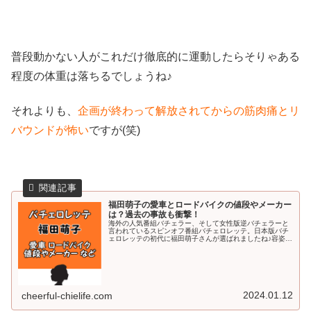
普段動かない人がこれだけ徹底的に運動したらそりゃある
程度の体重は落ちるでしょうね♪
それよりも、
企画が終わって解放されてからの筋肉痛とリ
バウンドが怖い
ですが(笑)
福田萌子の愛車とロードバイクの値段やメーカー
は？過去の事故も衝撃！
海外の人気番組バチェラー、そして女性版逆バチェラーと
言われているスピンオフ番組バチェロレッテ。日本版バチ
ェロレッテの初代に福田萌子さんが選ばれましたね♪容姿端
麗・家柄も良しなお嬢様を男性陣が取り合うバトル・・・
約2か月生活を共にする中で誰が...
2024.01.12
cheerful-chielife.com