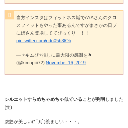
当方インスタはフィットネス垢でAYAさんのクロ
スフィットもやった事あるんですがまさかの日プ
に姉さん登場しててびっくり！！！
pic.twitter.com/odn05b3fOb
— ⭐️キムぴ⭐推しに最大限の感謝を🌟
(@kimupiii72)
November 16, 2019
シルエットすらめちゃめちゃ似ていることが判明
しました
(笑)
腹筋が美しい(* ﾟДﾟ)羨ましい・・・。