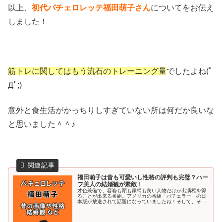
以上、
初代バチェロレッテ福田萌子さん
についてをお伝え
しました！
筋トレに関してはもう流石のトレーニング量
でしたよね(ﾟ
Дﾟ;)
意外と食生活がかっちりしすぎていない所は何だか良いな
と思いました＾＾♪
福田萌子は昔も可愛いし性格の評判も完璧？ハー
フ美人の結婚観が素敵！
才色兼備で、容姿も頭も家柄も良い人物だけが出演権を得
ることが出来る番組。アメリカの番組「バチェラー」の日
本版が放送されて話題になっていましたね！そして、その
逆バチェラーバージョンの【バチェロレッテ】がまた日本
版で放送決定とあって盛り上がって...