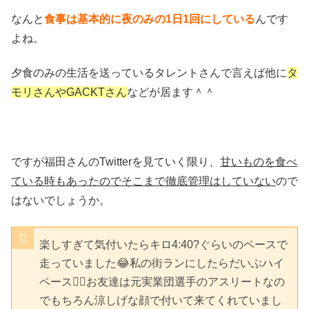
なんと
食事は基本的に夜のみの1日1回にしている
んです
よね。
夕食のみの生活を送っているタレントさんで言えば他に
タ
モリさんやGACKTさん
などが居ます＾＾
ですが福田さんのTwitterを見ていく限り、
甘いものを食べ
ている時もあったのでそこまで徹底管理はしていない
ので
はないでしょうか。
楽しすぎて気付いたらキロ4:40?ぐらいのペースで
走っていました😂私の街ランにしたらだいぶハイ
ペース☝🏻お友達は元実業団選手のアスリートなの
でもちろん涼しげな顔で付いて来てくれていまし