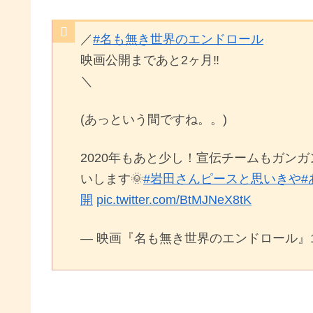
／
#名も無き世界のエンドロール
映画公開まであと2ヶ月‼️
＼
(あっという間ですね。。)
2020年もあと少し！宣伝チームもガン
いします🌞
#岩田さんピースと思いきや
#
開
pic.twitter.com/BtMJNeX8tK
— 映画『名も無き世界のエンドロール』1.29 