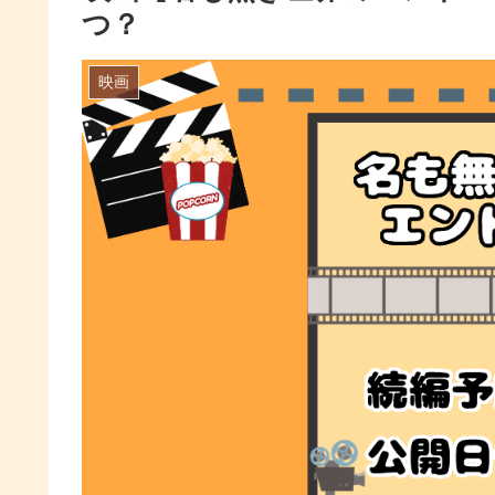
つ？
映画