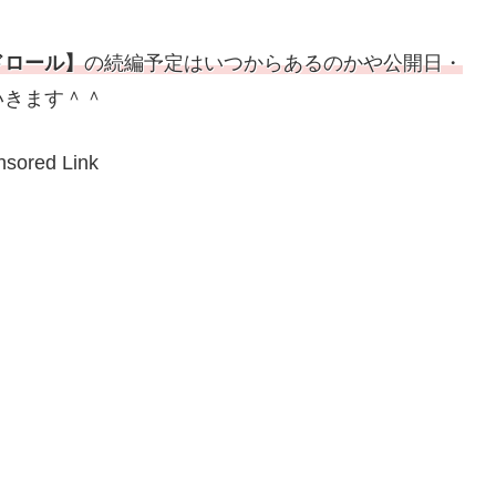
ドロール】
の続編予定はいつからあるのかや公開日・
いきます＾＾
sored Link