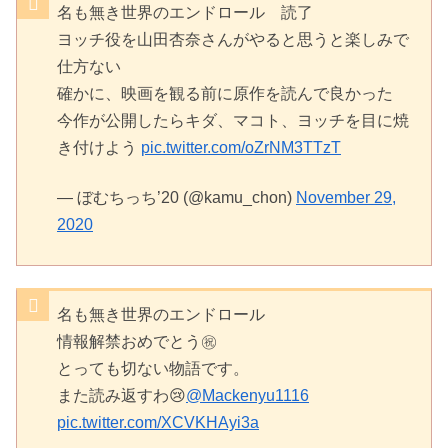
名も無き世界のエンドロール 読了
ヨッチ役を山田杏奈さんがやると思うと楽しみで
仕方ない
確かに、映画を観る前に原作を読んで良かった
今作が公開したらキダ、マコト、ヨッチを目に焼
き付けよう
pic.twitter.com/oZrNM3TTzT
— ぼむちっち’20 (@kamu_chon)
November 29,
2020
名も無き世界のエンドロール
情報解禁おめでとう㊗️
とっても切ない物語です。
また読み返すわ😢
@Mackenyu1116
pic.twitter.com/XCVKHAyi3a