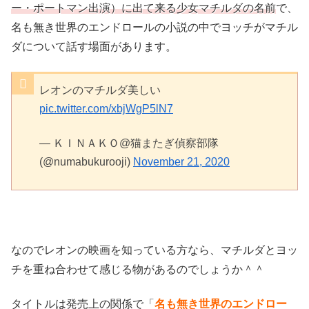
ー・ポートマン出演）に出て来る少女マチルダの名前
で、
名も無き世界のエンドロールの小説の中でヨッチがマチル
ダについて話す場面があります。
レオンのマチルダ美しい
pic.twitter.com/xbjWgP5lN7
— ＫＩＮＡＫＯ@猫またぎ偵察部隊
(@numabukurooji)
November 21, 2020
なのでレオンの映画を知っている方なら、マチルダとヨッ
チを重ね合わせて感じる物があるのでしょうか＾＾
タイトルは発売上の関係で「
名も無き世界のエンドロー