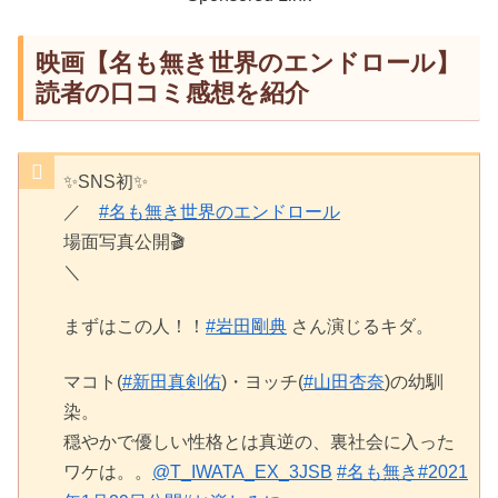
映画【名も無き世界のエンドロール】
読者の口コミ感想を紹介
✨SNS初✨
／
#名も無き世界のエンドロール
場面写真公開🎬
＼
まずはこの人！！
#岩田剛典
さん演じるキダ。
マコト(
#新田真剣佑
)・ヨッチ(
#山田杏奈
)の幼馴
染。
穏やかで優しい性格とは真逆の、裏社会に入った
ワケは。。
@T_IWATA_EX_3JSB
#名も無き
#2021