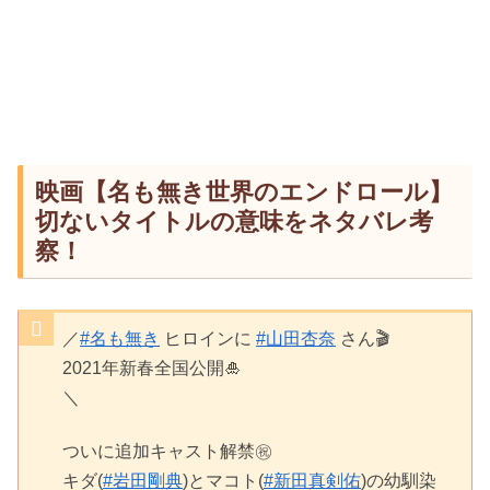
映画【名も無き世界のエンドロール】
切ないタイトルの意味をネタバレ考
察！
／
#名も無き
ヒロインに
#山田杏奈
さん🎬
2021年新春全国公開🎍
＼
ついに追加キャスト解禁㊗️
キダ(
#岩田剛典
)とマコト(
#新田真剣佑
)の幼馴染