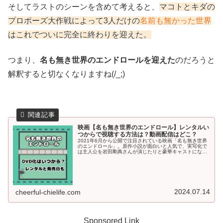
そしてラストのシーンを含めて考えると、
マコトとキダの
プロポーズ大作戦によって3人だけの
名前も無かった世界
はこれでついに完全に終わりを迎えた。
つまり、
名も無き世界のエンドロールを迎えた
のだろうと
解釈すると切なくなりますね(/_;)
映画【名も無き世界のエンドロール】レンタルい
つからで視聴する方法は？動画配信はどこ？
2021年6月から公開で注目されている映画「名も無き世界
のエンドロール」。原作小説が面白いと人気で、実写化で
は主人公を岩田剛典さんが演じたりと豪華キャストになっ
ているんですよね♪今回の記事では、映画「名も無き世界の
エンドロール」のレンタル開...
2024.07.14
cheerful-chielife.com
Sponsored Link