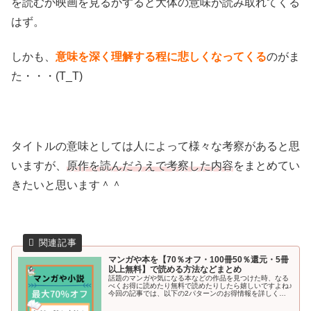
を読むか映画を見るかすると大体の意味が読み取れてくる
はず。
しかも、
意味を深く理解する程に悲しくなってくる
のがま
た・・・(T_T)
タイトルの意味としては人によって様々な考察があると思
いますが、
原作を読んだうえで考察した内容
をまとめてい
きたいと思います＾＾
マンガや本を【70％オフ・100冊50％還元・5冊
以上無料】で読める方法などまとめ
話題のマンガや気になる本などの作品を見つけた時、なる
べくお得に読めたり無料で読めたりしたら嬉しいですよね♪
今回の記事では、以下の2パターンのお得情報を詳しくご
紹介していきます＾＾ 70％オフや半額以下、無料でマンガ
や本を読む方法 最大5～6冊分のマンガを無料で読める方法