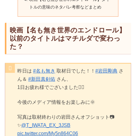
トルの意味のネタバレ考察などまとめ
映画【名も無き世界のエンドロール】
以前のタイトルはマチルダで変わっ
た？
昨日は
#名も無き
取材日でした！！
#岩田剛典
さ
ん＆
#新田真剣佑
さん、
1日お疲れ様でございました🙇‍♂️
今後のメディア情報をお楽しみに🌞
写真は取材終わりの岩田さんオフショット📷
✨
@T_IWATA_EX_3JSB
pic.twitter.com/My5n864C06