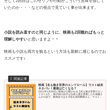
そして2回目はこのセリフや行動がこういう意味を指して
いたのか・・・などの視点で見ていく事が出来ます。
小説を読み直すのと同じように、映画も2回観ればもっと
理解しやすい
と思いますよ＾＾
映画も小説も両方を観るという方法も新鮮に感じるのでお
ススメです♪
映画【名も無き世界のエンドロール】ラスト結末
ネタバレ！最後は亡くなる？
2021年1月29日に映画が公開される【名も無き世界のエン
ドロール】。第25回小説すばる新人賞を受賞した行成薫さ
んの小説で、映画化ではキダ役を岩田剛典さん・マコト役
を新田真剣佑さんが演じるのも話題ですよね！1つ1つのき
っかけが合わさって最後...