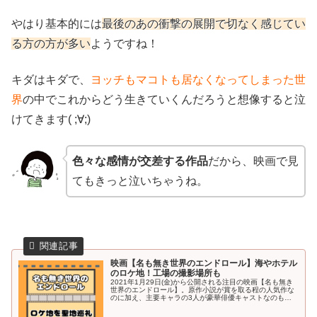
やはり基本的には
最後のあの衝撃の展開で切なく感じてい
る方の方が多い
ようですね！
キダはキダで、
ヨッチもマコトも居なくなってしまった世
界
の中でこれからどう生きていくんだろうと想像すると泣
けてきます( ;∀;)
色々な感情が交差する作品
だから、映画で見
てもきっと泣いちゃうね。
映画【名も無き世界のエンドロール】海やホテル
のロケ地！工場の撮影場所も
2021年1月29日(金)から公開される注目の映画【名も無き
世界のエンドロール】。原作小説が賞を取る程の人気作な
のに加え、主要キャラの3人が豪華俳優キャストなのも期
待が高まりますよね！岩田剛典さんや新田真剣佑さんのフ
ァンはもちろん、原作ファ...