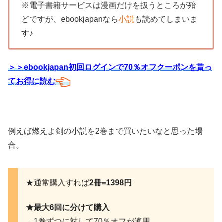
※電子書籍サービスは漫画だけを扱うところが殆
どですが、ebookjapanなら
小説
も読めてしまいま
す♪
＞＞ebookjapan初回ログインで70％オフクーポンを貰っ
てお得に読む
例えば燃えよ剣の小説を2巻まで買いたいなと思った場
合。
★通常購入すれば
2冊=1398円
★最大6回に分けて購入
→1巻ずつに対して70％オフが適用