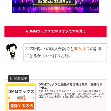
★DMMブックスで90％オフで本を買う
2223円以下の購入金額でも
90％オフ
の計算
になるからやっぱりお得♪
DMMブックスに登録する方法は簡単！画像付き
で解説
初回購入に使える70％オフクーポンがお得な電子書籍サー
ビスのDMMブックス。まとめ買いしたい時などに嬉しい割
引額ですよね♪利用する前に登録の仕方に関しても分かって
いると安心です。今回の記事では、DMMブックスに登録す
る方法を画像付きで解説し...