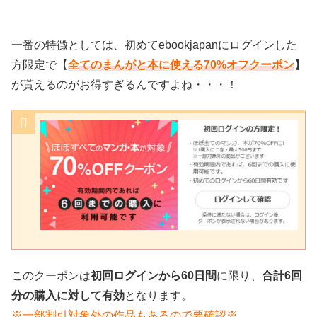
一番の特徴としては、初めてebookjapanにログインした
方限定で【
全てのまんがと本に使える70%オフクーポン
】
が貰えるのがお得すぎるんですよね・・・！
このクーポンは
初回ログインから60日間
に限り、
合計6回
分の購入に対して有効
となります。
※一部割引対象外の作品もあるので要確認※