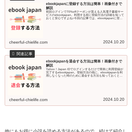
ebookjapanに登録する方法は簡単！画像付きで
解説
初回ログインで70%offクーポンが貰える人気電子書籍サー
ビスのebookjapan。利用する前に登録方法の詳細を知って
おくと安心ですよね♪今回の記事では、ebookjapanに登録
する方法を画像付きで解説していきます＾＾ebookjapa...
2024.10.20
cheerful-chielife.com
ebookjapanを退会する方法は簡単！画像付きで
解説
Yahoo！Japan IDでログインするだけで簡単に利用登録が
完了するebookjapan。登録方法の他に、ebookjapanを利
用しなくなった時のために退会する方法も知っておくと安
心感がありますよね♪今回の記事では、ebookjapa...
2024.10.20
cheerful-chielife.com
他にもお得に小説を読める方法があるので、続けて紹介し