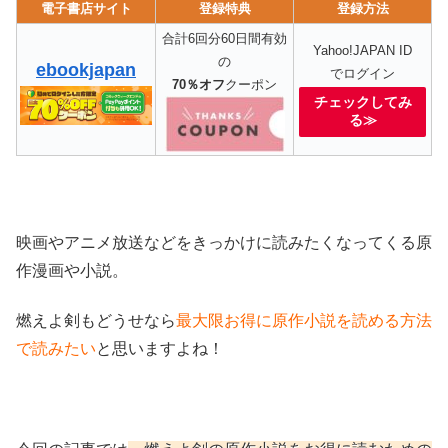
電子書店サイト
登録特典
登録方法
合計6回分60日間有効
Yahoo!JAPAN ID
の
ebookjapan
でログイン
70％オフ
クーポン
チェックしてみ
る≫
映画やアニメ放送などをきっかけに読みたくなってくる原
作漫画や小説。
燃えよ剣もどうせなら
最大限お得に原作小説を読める方法
で読みたい
と思いますよね！