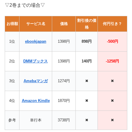
▽2巻までの場合▽
割引後の価
お得順
サービス名
価格
何円引き？
格
1位
ebookjapan
1398円
898円
-500円
2位
DMMブックス
1398円
140円
-1258円
3位
Amebaマンガ
1274円
✖
✖
4位
Amazon Kindle
1870円
✖
✖
参考
単行本
3738円
✖
✖