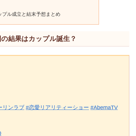
ップル成立と結末予想まとめ
回の結果はカップル誕生？
ーリンラブ
#恋愛リアリティーショー
#AbemaTV
0