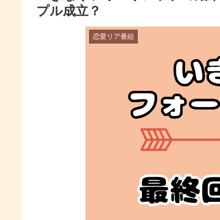
プル成立？
恋愛リア番組