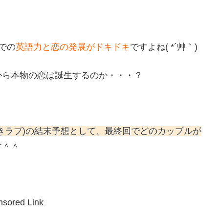
での
英語力と恋の発展がドキドキ
ですよね( *´艸｀)
から本物の恋は誕生するのか・・・？
きラブ)の結末予想として、最終回でどのカップルが
す＾＾
sored Link