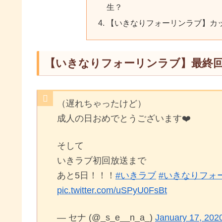
生？
【いきなりフォーリンラブ】カ
【いきなりフォーリンラブ】最終
（遅れちゃったけど）
成人の日おめでとうございます❤️
そして
いきラブ初回放送まで
あと5日！！！
#いきラブ
#いきなりフォ
pic.twitter.com/uSPyU0FsBt
— セナ (@_s_e__n_a_)
January 17, 202