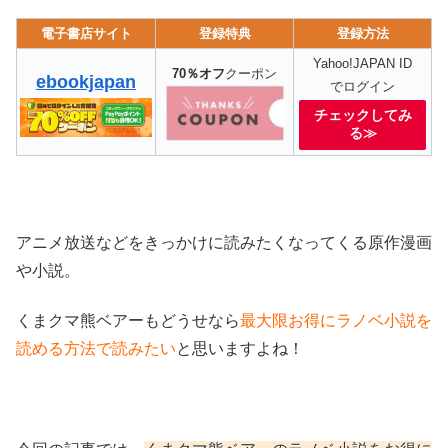
電子書店サイト
登録特典
登録方法
Yahoo!JAPAN ID
70％オフ
クーポン
ebookjapan
でログイン
チェックしてみ
る≫
アニメ放送などをきっかけに読みたくなってくる原作漫画
や小説。
くまクマ熊ベアーもどうせなら
最大限お得にラノベ小説を
読める方法で読みたい
と思いますよね！