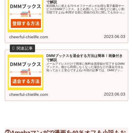
で解説
初回購入に使える70％オフクーポンがお得な電子書籍サー
ビスのDMMブックス。まとめ買いしたい時などに嬉しい割
引額ですよね♪利用する前に登録の仕方に関しても分かって
いると安心です。今回の記事では、DMMブックスに登録す
る方法を画像付きで解説し...
2023.06.03
cheerful-chielife.com
DMMブックスを退会する方法は簡単！画像付き
で解説
メールアドレスだけで簡単に無料会員登録が完了するDMM
ブックス。後から利用しなくなった場合などの退会方法も
知っておくと安心ですよね♪今回の記事では、DMMブック
スを退会する方法を画像付きで解説していきます＾＾DMM
ブックスを退会する方法DM...
2023.06.03
cheerful-chielife.com
②Amebaマンガで漫画を40％オフ＆小説もお