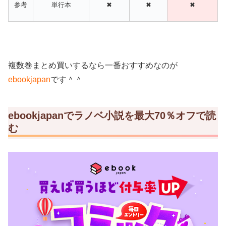
参考
単行本
✖
✖
✖
複数巻まとめ買いするなら一番おすすめなのが
ebookjapan
です＾＾
ebookjapanでラノベ小説を最大70％オフで読
む