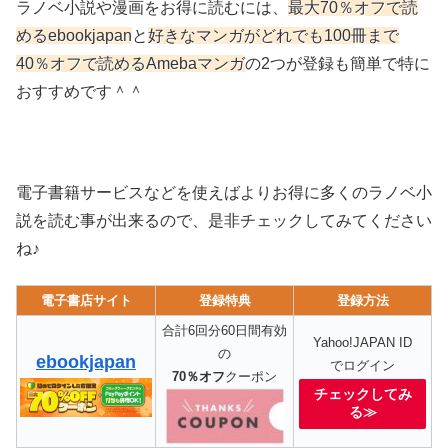
ラノベ小説や漫画をお得に読むには、
最大70％オフで読
めるebookjapan
と
好きなマンガがどれでも100冊まで
40％オフで読めるAmebaマンガ
の2つが登録も簡単で特に
おすすめです＾＾
電子書籍サービスなどを使えばよりお得に多くのラノベ小
説を読む事が出来るので、是非チェックしてみてください
ね♪
電子書店サイト
登録特典
登録方法
合計6回分60日間有効
Yahoo!JAPAN ID
の
ebookjapan
でログイン
70％オフ
クーポン
チェックしてみ
る≫