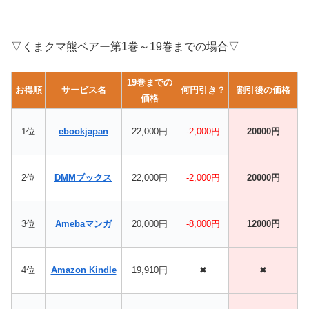
▽くまクマ熊ベアー第1巻～19巻までの場合▽
19巻までの
お得順
サービス名
何円引き？
割引後の価格
価格
1位
ebookjapan
22,000円
-2,000円
20000円
2位
DMMブックス
22,000円
-2,000円
20000円
3位
Amebaマンガ
20,000円
-8,000円
12000円
4位
Amazon Kindle
19,910円
✖
✖