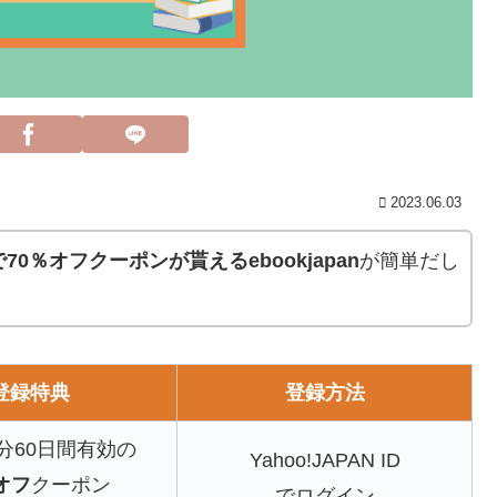
2023.06.03
0％オフクーポンが貰えるebookjapan
が簡単だし
登録特典
登録方法
分60日間有効の
Yahoo!JAPAN ID
オフ
クーポン
でログイン