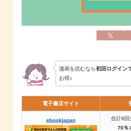
漫画を読むなら
初回ログインで7
お得♪
電子書店サイト
合計6回
ebookjapan
70％