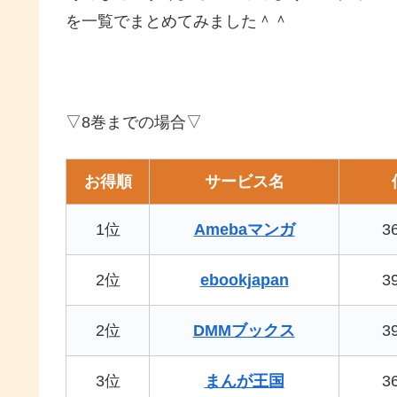
を一覧でまとめてみました＾＾
▽8巻までの場合▽
お得順
サービス名
1位
Amebaマンガ
3
2位
ebookjapan
3
2位
DMMブックス
3
3位
まんが王国
3