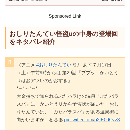
Sponsored Link
おしりたんてい怪盗uの中身の登場回
をネタバレ紹介
《アニメ
#おしりたんてい
🍑》 あす７月17日
（土）午前9時からは 第29話「ププッ かいとう
Ｕはおアツいのがおすき」
*～*～*～*
大金持ちで知られるぶたバラけの温泉「ぶたバラ
スパ」に、かいとうＵから予告状が届いた！おし
りたんていは、「ぶたバラスパ」がある温泉街に
向かいますが…♨♨♨
pic.twitter.com/b2tE0dQzz3