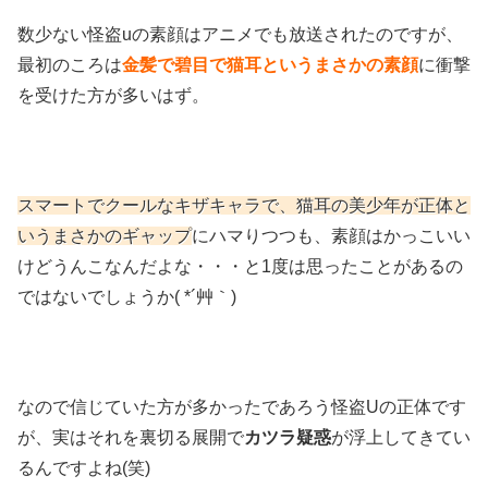
数少ない怪盗uの素顔はアニメでも放送されたのですが、
最初のころは
金髪で碧目で猫耳というまさかの素顔
に衝撃
を受けた方が多いはず。
スマートでクールなキザキャラで、猫耳の美少年が正体と
いうまさかのギャップ
にハマりつつも、素顔はかっこいい
けどうんこなんだよな・・・と1度は思ったことがあるの
ではないでしょうか( *´艸｀)
なので信じていた方が多かったであろう怪盗Uの正体です
が、実はそれを裏切る展開で
カツラ疑惑
が浮上してきてい
るんですよね(笑)