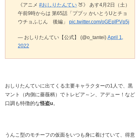
《アニメ
#おしりたんてい
🍑》 あす4月2日（土）
午前9時からは 第65話「ププッ かいとうUとチョ
ウチョふじん 後編」
pic.twitter.com/oGEpIPVp5j
— おしりたんてい【公式】 (@o_tantei)
April 1,
2022
おしりたんていに出てくる主要キャラクターの1人で、黒
マント（内側に薔薇柄）でトレビア～ン、アデュー！など
口調も特徴的な
怪盗u
。
うんこ型のモチーフの仮面をいつも身に着けていて、得意