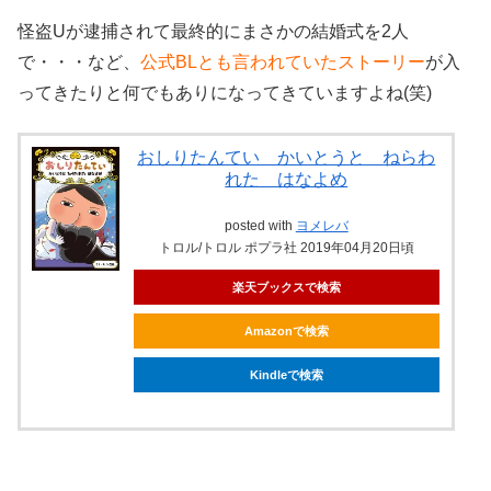
怪盗Uが逮捕されて最終的にまさかの結婚式を2人
で・・・など、
公式BLとも言われていたストーリー
が入
ってきたりと何でもありになってきていますよね(笑)
おしりたんてい かいとうと ねらわ
れた はなよめ
posted with
ヨメレバ
トロル/トロル ポプラ社 2019年04月20日頃
楽天ブックスで検索
Amazonで検索
Kindleで検索