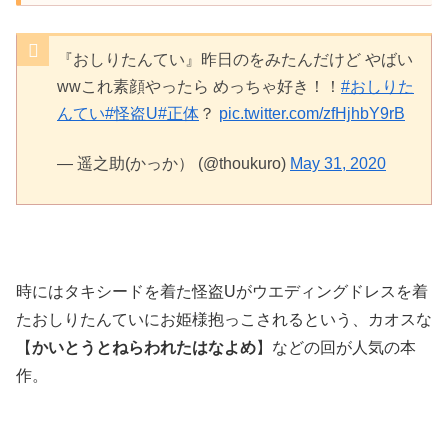
『おしりたんてい』昨日のをみたんだけど やばい
wwこれ素顔やったら めっちゃ好き！！
#おしりた
んてい
#怪盗U
#正体
？
pic.twitter.com/zfHjhbY9rB
— 遥之助(かっか） (@thoukuro)
May 31, 2020
時にはタキシードを着た怪盗Uがウエディングドレスを着
たおしりたんていにお姫様抱っこされるという、カオスな
【
かいとうとねらわれたはなよめ
】などの回が人気の本
作。