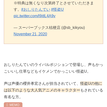
※特典は無くなり次第終了とさせていただきま
す。
#おしりたんてい
#怪盗U
pic.twitter.com/l9itIL4A9v
— スーパーブックス桔梗店 (@sb_kikyou)
November 21, 2020
おしりたんていのライバルポジションで登場し、声もかっ
こいいし仕草などもイケメンでかっこいい怪盗U。
声は声優の櫻井孝宏さんが担当されていて、
怪盗Uの他に
は以下のような大人気アニメのキャラクター
もされている
有名な方。