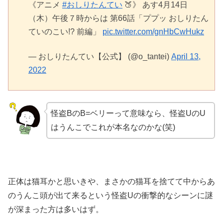
《アニメ
#おしりたんてい
🍑》 あす4月14日
（木）午後７時からは 第66話「ププッ おしりたん
ていのこい!? 前編」
pic.twitter.com/gnHbCwHukz
— おしりたんてい【公式】 (@o_tantei)
April 13,
2022
怪盗BのB=ベリーって意味なら、怪盗UのU
はうんこでこれが本名なのかな(笑)
正体は猫耳かと思いきや、まさかの猫耳を捨てて中からあ
のうんこ頭が出て来るという怪盗Uの衝撃的なシーンに謎
が深まった方は多いはず。