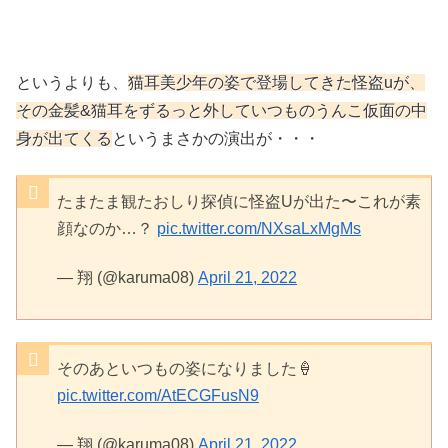
というよりも、
猫耳美少年の姿で登場してきた怪盗uが、
その金髪&猫耳をずるっと外していつものうんこ仮面の中
身が出てくる
というまさかの演出が・・・
たまたま観たおしり探偵に怪盗Uが出た〜これが素
顔なのか…？
pic.twitter.com/NXsaLxMgMs
— 翔 (@karuma08)
April 21, 2022
そのあといつもの姿になりました🍦
pic.twitter.com/AtECGFusN9
— 翔 (@karuma08)
April 21, 2022