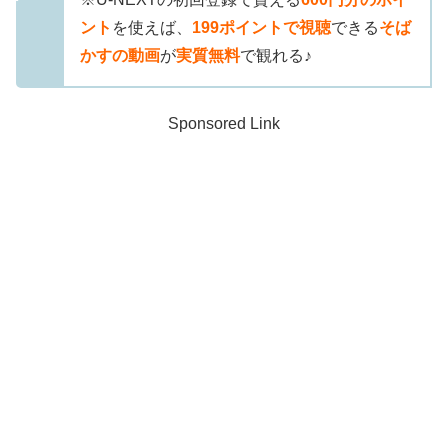
ント
を使えば、
199ポイントで視聴
できる
そば
かすの動画
が
実質無料
で観れる♪
Sponsored Link