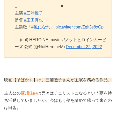
□ ━━━━━━━━━━ ■
主演
#三浦透子
監督
#玉田真也
主題歌「
#風になれ
」
pic.twitter.com/ZgitJe8xGp
— (not) HEROINE movies /ノットヒロインムービ
ーズ 公式 (@NotHeroineM)
December 22, 2022
映画【そばかす】は、三浦透子さんが主演を務める作品。
主人公の
蘇畑佳純
は元々はチェリストになるという夢を持
ち活動していましたが、今はもう夢を諦めて帰って来たの
は田舎。