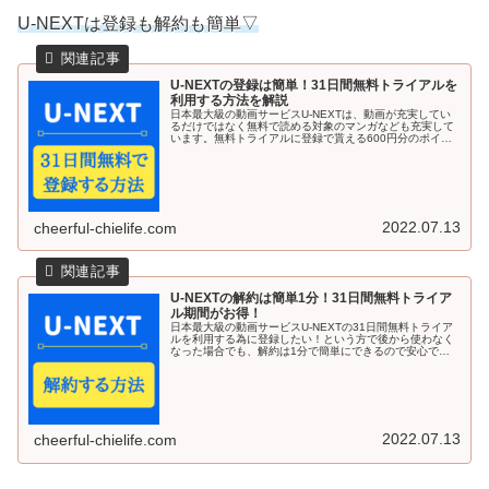
U-NEXTは登録も解約も簡単▽
U-NEXTの登録は簡単！31日間無料トライアルを
利用する方法を解説
日本最大級の動画サービスU-NEXTは、動画が充実してい
るだけではなく無料で読める対象のマンガなども充実して
います。無料トライアルに登録で貰える600円分のポイン
トを使えば、1冊～2冊は無料で好きな漫画を読むことも出
来るんですよね♪有名サー...
2022.07.13
cheerful-chielife.com
U-NEXTの解約は簡単1分！31日間無料トライア
ル期間がお得！
日本最大級の動画サービスU-NEXTの31日間無料トライア
ルを利用する為に登録したい！という方で後から使わなく
なった場合でも、解約は1分で簡単にできるので安心です
よ♪今回の記事では、U-NEXTの31日間無料トライアルを解
約する方法を解説し...
2022.07.13
cheerful-chielife.com