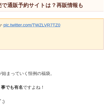
販売で通販予約サイトは？再販情報も
か
pic.twitter.com/TWZLVR7TZ0
売が始まっていく恒例の福袋。
う事でも有名
ですよね！
;)