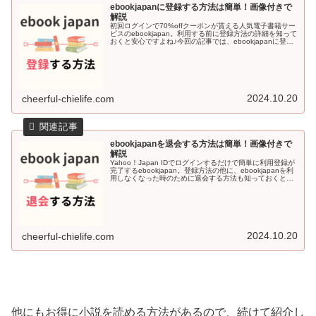
ebookjapanに登録する方法は簡単！画像付きで
解説
初回ログインで70%offクーポンが貰える人気電子書籍サー
ビスのebookjapan。利用する前に登録方法の詳細を知って
おくと安心ですよね♪今回の記事では、ebookjapanに登録
する方法を画像付きで解説していきます＾＾ebookjapa...
2024.10.20
cheerful-chielife.com
ebookjapanを退会する方法は簡単！画像付きで
解説
Yahoo！Japan IDでログインするだけで簡単に利用登録が
完了するebookjapan。登録方法の他に、ebookjapanを利
用しなくなった時のために退会する方法も知っておくと安
心感がありますよね♪今回の記事では、ebookjapa...
2024.10.20
cheerful-chielife.com
他にもお得に小説を読める方法があるので、続けて紹介し