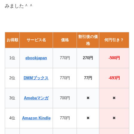
みました＾＾
割引後の価
お得順
サービス名
価格
何円引き？
格
1位
ebookjapan
770円
270円
-500円
2位
DMMブックス
770円
77円
-693円
3位
Amebaマンガ
700円
✖
✖
4位
Amazon Kindle
770円
✖
✖