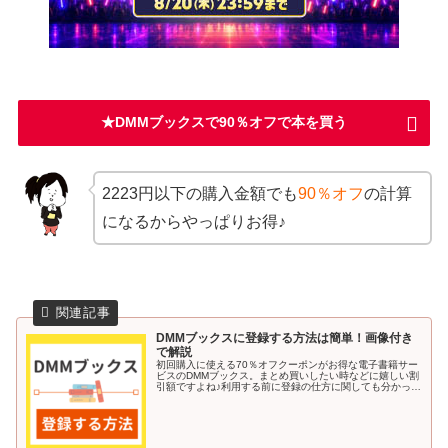
★DMMブックスで90％オフで本を買う
2223円以下の購入金額でも
90％オフ
の計算
になるからやっぱりお得♪
DMMブックスに登録する方法は簡単！画像付き
で解説
初回購入に使える70％オフクーポンがお得な電子書籍サー
ビスのDMMブックス。まとめ買いしたい時などに嬉しい割
引額ですよね♪利用する前に登録の仕方に関しても分かって
いると安心です。今回の記事では、DMMブックスに登録す
る方法を画像付きで解説し...