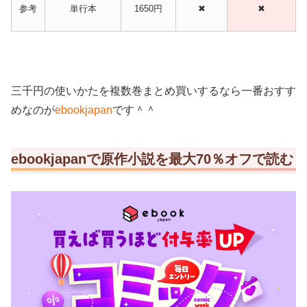
参考
単行本
1650円
✖
✖
三千円の使いかたを複数巻まとめ買いするなら一番おすす
めなのが
ebookjapan
です＾＾
ebookjapanで原作小説を最大70％オフで読む