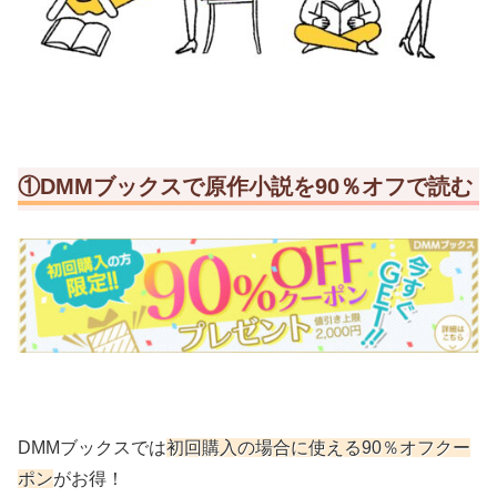
①DMMブックスで原作小説を90％オフで読む
DMMブックスでは
初回購入の場合に使える90％オフクー
ポン
がお得！