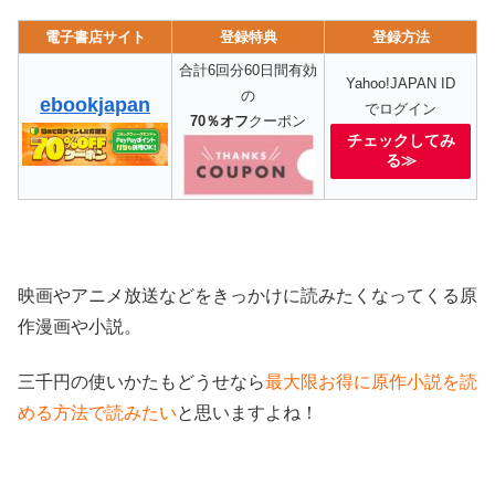
電子書店サイト
登録特典
登録方法
合計6回分60日間有効
Yahoo!JAPAN ID
の
ebookjapan
でログイン
70％オフ
クーポン
チェックしてみ
る≫
映画やアニメ放送などをきっかけに読みたくなってくる原
作漫画や小説。
三千円の使いかたもどうせなら
最大限お得に原作小説を読
める方法で読みたい
と思いますよね！