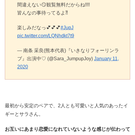
間違えない😏観覧無料だからね!!!!
皆んなの事待ってるよ⁈
楽しみだなっ💕💕💕
#JupJ
pic.twitter.com/LQNhdkt7t9
— 南条 采良(熊本代表)『いきなりフォーリンラ
ブ』出演中♡ (@Sara_JumpupJoy)
January 11,
2020
最初から安定のペアで、2人とも可愛いと人気のあったイ
ギーとサラさん。
お互いにあまり恋愛になれていないような感じが伝わって