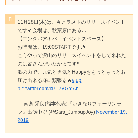
11月28日(木)は、今月ラストのリリースイベント
です💕会場は、秋葉原にある…
【エンタバアキバ イベントスペース】
お時間は、19:00STARTです🎶
こうやって沢山のリリースイベントをして来れた
のは皆さんがいたからです!!
歌の力で、元気と勇気とHappyをもっともっとお
届け出来る様に頑張る🔥
#jupj
pic.twitter.com/kBT2VGrqAr
— 南条 采良(熊本代表)『いきなりフォーリンラ
ブ』出演中♡ (@Sara_JumpupJoy)
November 19,
2019