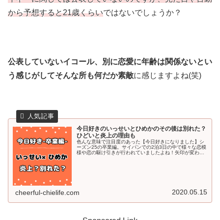
から予想すると21歳くらい
ではないでしょうか？
公表していないイコール、別に恋愛に年齢は関係ないとい
う感じがしてそんな所も何だか素敵
に感じますよね(笑)
今日好きのいっせいとひめかのその後は別れた？
ひどいと炎上の理由も
色んな意味で注目度のあった【今日好きになりました】シ
ーズン25の卒業編。サイパンでの2泊3日の中で様々な恋模
様や恋の駆け引きが行われていましたよね！矢印が変わっ
ていくのはよくある展開ですが、卒業編のいっせいくんが
ひどいと炎上して別れた・・・...
2020.05.15
cheerful-chielife.com