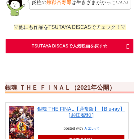
炎柱の
煉獄杏寿郎
は生きざまがかっこいい♪
▽他にも作品をTSUTAYA DISCASでチェック！▽
TSUTAYA DISCASで人気映画を探す☆
銀魂 ＴＨＥ ＦＩＮＡＬ（2021年公開）
銀魂 THE FINAL【通常版】【Blu-ray】
[ 杉田智和 ]
posted with
カエレバ