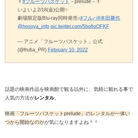
👔
#フルーツバスケット
－prelude－👔
いよいよ2/18(金)公開✨
劇場限定版Blu-ray同時発売♪
#フルバ
#本田勝也
@hosoya_info
pic.twitter.com/5bofjoOFKF
— アニメ「フルーツバスケット」公式
(@fruba_PR)
February 10, 2022
話題の映画作品を映画館で観る以外に、気軽に観れる事で
人気の方法が
レンタル
。
映画「フルーツバスケットprelude」のレンタルが一体い
つから開始なのか
が気になりますよね＾＾