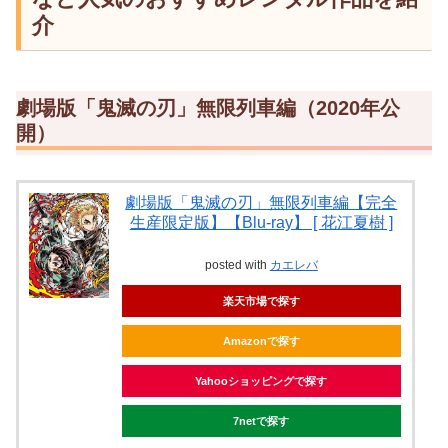
介
劇場版「鬼滅の刃」無限列車編（2020年公
開）
劇場版「鬼滅の刃」無限列車編【完全
生産限定版】【Blu-ray】 [ 花江夏樹 ]
posted with
カエレバ
楽天市場で探す
Amazonで探す
Yahooショッピングで探す
7netで探す