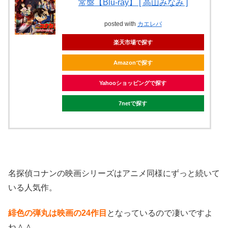
常盤【Blu-ray】 [ 高山みなみ ]
posted with
カエレバ
楽天市場で探す
Amazonで探す
Yahooショッピングで探す
7netで探す
名探偵コナンの映画シリーズはアニメ同様にずっと続いて
いる人気作。
緋色の弾丸は映画の24作目
となっているので凄いですよ
ね＾＾