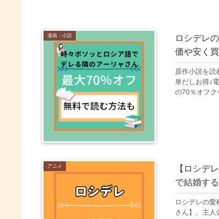
漫画・小説
ロシデレの
価や安く買
原作小説を読む
単だしお得♪電
の70％オフクー
アニメ
【ロシデレ
で結婚する
ロシデレの愛
さん】。主人